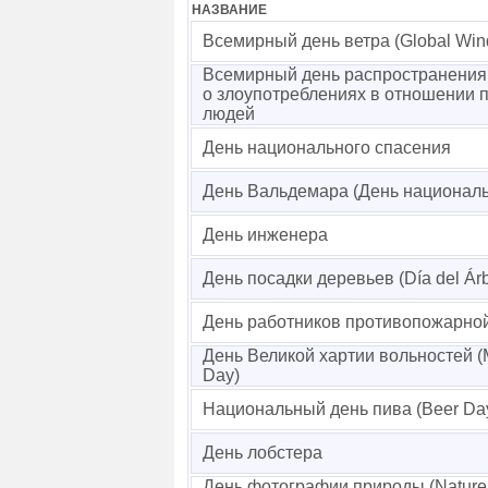
НАЗВАНИЕ
Всемирный день ветра (Global Win
Всемирный день распространени
о злоупотреблениях в отношении 
людей
День национального спасения
День Вальдемара (День националь
День инженера
День посадки деревьев (Día del Árb
День работников противопожарно
День Великой хартии вольностей (
Day)
Национальный день пива (Beer Day 
День лобстера
День фотографии природы (Nature