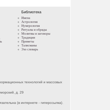
Библиотека
Имена
Астрология
Нумерология
Ритуалы и обряды
Молитвы и заговоры
д
Традиции
нь
Приметы
Талисманы
Эзо словарь
нформационных технологий и массовых
морский, д. 29
зательна (в интернете - гиперссылка).