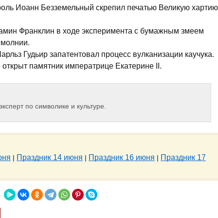
ороль Иоанн Безземельный скрепил печатью Великую хартию
жамин Франклин в ходе эксперимента с бумажным змеем
 молнии.
Чарльз Гудьир запатентовал процесс вулканизации каучука.
 открыт памятник императрице Екатерине II.
эксперт по символике и культуре.
юня
Праздник 14 июня
Праздник 16 июня
Праздник 17
|
|
|