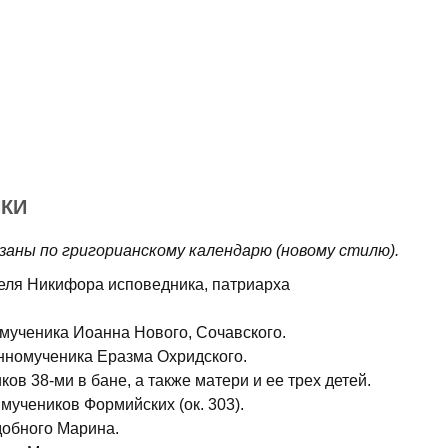
КИ
заны по григорианскому календарю (новому стилю).
теля Никифора исповедника, патриарха
омученика Иоанна Нового, Сочавского.
нномученика Еразма Охридского.
ов 38-ми в бане, а также матери и ее трех детей.
 мучеников Формийских (ок. 303).
добного Марина.