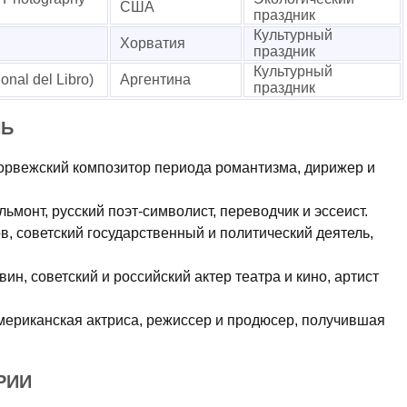
США
праздник
Культурный
Хорватия
праздник
Культурный
nal del Libro)
Аргентина
праздник
НЬ
 норвежский композитор периода романтизма, дирижер и
льмонт, русский поэт-символист, переводчик и эссеист.
в, советский государственный и политический деятель,
ин, советский и российский актер театра и кино, артист
американская актриса, режиссер и продюсер, получившая
РИИ