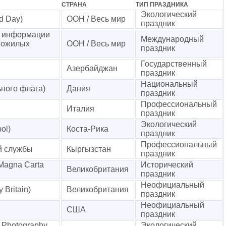
СТРАНА
ТИП ПРАЗДНИКА
Экологический
d Day)
ООН / Весь мир
праздник
я информации
Международный
пожилых
ООН / Весь мир
праздник
Государственный
Азербайджан
праздник
Национальный
ного флага)
Дания
праздник
Профессиональный
Италия
праздник
Экологический
ol)
Коста-Рика
праздник
Профессиональный
й службы
Кыргызстан
праздник
Magna Carta
Исторический
Великобритания
праздник
Неофициальный
Britain)
Великобритания
праздник
Неофициальный
США
праздник
 Photography
Экологический