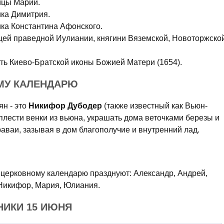
ицы Марии.
ика Димитрия.
ика Константина Афонского.
щей праведной Иулиании, княгини Вяземской, Новоторжско
сть Киево-Братской иконы Божией Матери (1654).
МУ КАЛЕНДАРЮ
ян - это
Никифор Дубодер
(также известный как Вьюн-
 плести венки из вьюна, украшать дома веточками березы и
аваи, зазывая в дом благополучие и внутренний лад.
о церковному календарю празднуют: Александр, Андрей,
 Никифор, Мария, Юлиания.
ИКИ 15 ИЮНЯ