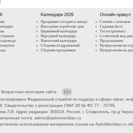
26
Календари 2026
Онлайн оракул
дня
Праздники сегодня и завтра
Cонник с поиском
лендарь
Выходные и рабочие дни
Гадания (все)
азы
Церковный календарь
Тесты (разные)
 стрижек
Народный календарь
Солнечный код дня
 садовода
Языческий календарь
Предсказания
 покупок
Сборник поздравлений
Нумерология на го
года
Сборник праздников
Нумерология на де
. Возрастная категория сайта:
12+
егистрировано Федеральной службой по надзору в сфере связи, и
9. Свидетельство о регистрации СМИ ЭЛ № ФС 77 - 75795
ва Л.В. Адрес редакции: 355018, Россия, г. Ставрополь, пр-д Черно
ектронная почта: admin@astromeridian.ru
тичном использовании материалов ссылка на AstroMeridian.ru обя