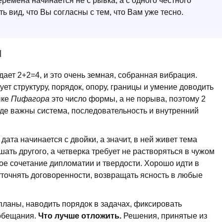
ремена начинается не с рывка, а с одного честного
ь вид, что Вы согласны с тем, что Вам уже тесно.
Я
ает 2+2=4, и это очень земная, собранная вибрация.
ет структуру, порядок, опору, границы и умение доводить
ыке
Пифагора
это число формы, а не порыва, поэтому 2
где важны система, последовательность и внутренний
дата начинается с двойки, а значит, в ней живет тема
ать другого, а четверка требует не растворяться в чужом
кое сочетание дипломатии и твердости. Хорошо идти в
уточнять договоренности, возвращать ясность в любые
ланы, наводить порядок в задачах, фиксировать
 обещания.
Что лучше отложить.
Решения, принятые из