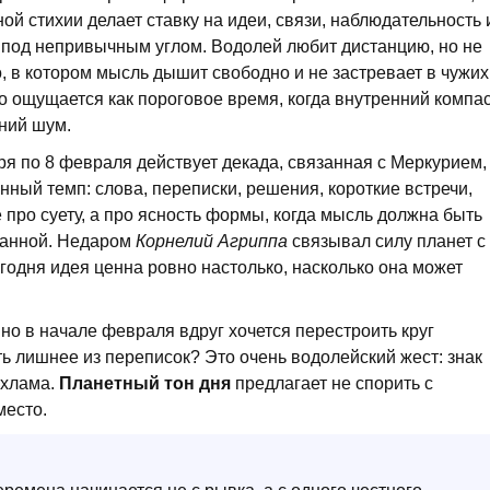
ой стихии делает ставку на идеи, связи, наблюдательность 
 под непривычным углом. Водолей любит дистанцию, но не
, в котором мысль дышит свободно и не застревает в чужих
о ощущается как пороговое время, когда внутренний компа
шний шум.
я по 8 февраля действует декада, связанная с Меркурием,
нный темп: слова, переписки, решения, короткие встречи,
про суету, а про ясность формы, когда мысль должна быть
ванной. Недаром
Корнелий Агриппа
связывал силу планет с
годня идея ценна ровно настолько, насколько она может
нно в начале февраля вдруг хочется перестроить круг
ь лишнее из переписок? Это очень водолейский жест: знак
 хлама.
Планетный тон дня
предлагает не спорить с
место.