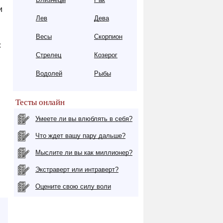
и
Лев
Дева
Весы
Скорпион
с
Стрелец
Козерог
Водолей
Рыбы
Тесты онлайн
Умеете ли вы влюблять в себя?
Что ждет вашу пару дальше?
Мыслите ли вы как миллионер?
Экстраверт или интраверт?
Оцените свою силу воли