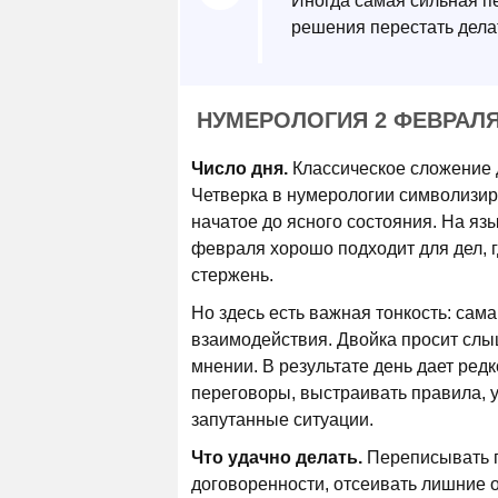
Иногда самая сильная пе
решения перестать делат
НУМЕРОЛОГИЯ 2 ФЕВРАЛ
Число дня.
Классическое сложение д
Четверка в нумерологии символизиру
начатое до ясного состояния. На яз
февраля хорошо подходит для дел, 
стержень.
Но здесь есть важная тонкость: сама 
взаимодействия. Двойка просит слыш
мнении. В результате день дает ред
переговоры, выстраивать правила, 
запутанные ситуации.
Что удачно делать.
Переписывать п
договоренности, отсеивать лишние