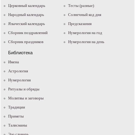
Церковный календарь
Тесты (разные)
Народный календарь
Солнечный код дня
Языческий календарь
Предсказания
Сборник поздравлений
Нумерология на год
Сборник праздников
Нумерология на день
Библиотека
Имена
Астрология
Нумерология
Ритуалы и обряды
Молитвы и заговоры
Традиции
Приметы
Талисманы
Эзо словарь