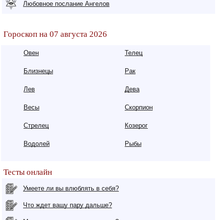
Любовное послание Ангелов
Гороскоп на 07 августа 2026
Овен
Телец
Близнецы
Рак
Лев
Дева
Весы
Скорпион
Стрелец
Козерог
Водолей
Рыбы
Тесты онлайн
Умеете ли вы влюблять в себя?
Что ждет вашу пару дальше?