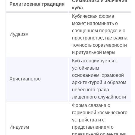
Символика и значение
Религиозная традиция
куба
Кубическая форма
может напоминать о
священном порядке и о
Иудаизм
пространстве, где важна
точность соразмерности
и ритуальной меры
Куб ассоциируется с
устойчивым
основанием, храмовой
Христианство
архитектурой и образом
небесного града,
лишенного случайности
Форма связана с
гармонией космического
устройства и с
Индуизм
представлением о
правильной ориентации