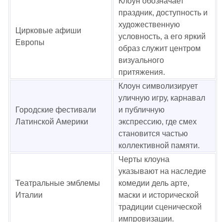
Клоун обозначает
праздник, доступность и
художественную
Цирковые афиши
условность, а его яркий
Европы
образ служит центром
визуального
притяжения.
Клоун символизирует
уличную игру, карнавал
Городские фестивали
и публичную
Латинской Америки
экспрессию, где смех
становится частью
коллективной памяти.
Черты клоуна
указывают на наследие
Театральные эмблемы
комедии дель арте,
Италии
маски и исторической
традиции сценической
импровизации.