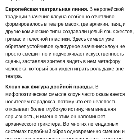
Европейская театральная линия.
В европейской
традиции значение клоуна особенно отчетливо
формировалось в театре масок, где арлекин, паяц и
другие комические типы создавали целый язык жестов,
гримас и телесной пластики. Здесь символ уже
обретает устойчивое культурное значение: клоун не
просто смешит, но и подчеркивает искусственность
сцены, заставляя зрителя видеть в нем метафору
человека, который вынужден играть роль даже вне
театра.
Клоун как фигура двойной правды.
В
мифопоэтическом смысле клоун часто оказывается
носителем парадокса, потому что его нелепость
открывает более глубокую истину, чем внешняя
серьезность, и именно этим он напоминает
архаического трикстера. Во многих легендарных
системах подобный образ одновременно смешон и
опасен для привычного самодовольства, а потому