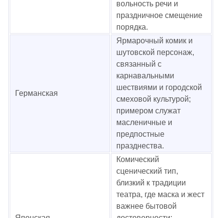
вольность речи и
праздничное смещение
порядка.
Ярмарочный комик и
шутовской персонаж,
связанный с
карнавальными
шествиями и городской
Германская
смеховой культурой;
примером служат
масленичные и
предпостные
празднества.
Комический
сценический тип,
близкий к традиции
театра, где маска и жест
важнее бытовой
Японская
достоверности;