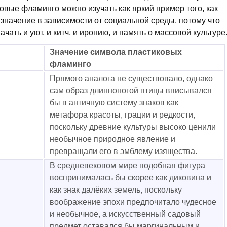
вые фламинго можно изучать как яркий пример того, как
значение в зависимости от социальной среды, потому что
чать и уют, и китч, и иронию, и память о массовой культуре
Значение символа пластиковых
фламинго
Прямого аналога не существовало, однако
сам образ длинноногой птицы вписывался
бы в античную систему знаков как
метафора красоты, грации и редкости,
поскольку древние культуры высоко ценили
необычное природное явление и
превращали его в эмблему изящества.
В средневековом мире подобная фигура
воспринималась бы скорее как диковина и
как знак далёких земель, поскольку
воображение эпохи предпочитало чудесное
и необычное, а искусственный садовый
предмет оставался бы маргинальным и