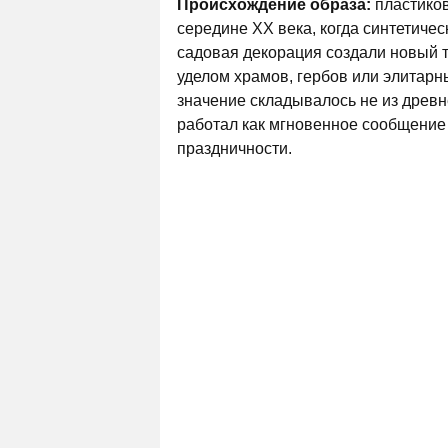
Происхождение образа:
пластиков
середине XX века, когда синтетиче
садовая декорация создали новый 
уделом храмов, гербов или элитарн
значение складывалось не из древне
работал как мгновенное сообщение 
праздничности.