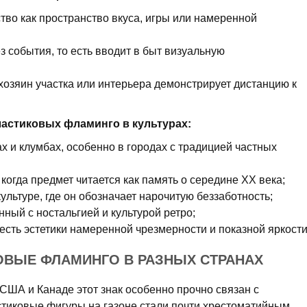
тво как пространство вкуса, игры или намеренной
з события, то есть вводит в быт визуальную
 хозяин участка или интерьера демонстрирует дистанцию к
астиковых фламинго в культурах:
ах и клумбах, особенно в городах с традицией частных
когда предмет читается как память о середине XX века;
ультуре, где он обозначает нарочитую беззаботность;
нный с ностальгией и культурой ретро;
 есть эстетики намеренной чрезмерности и показной яркости
ОВЫЕ ФЛАМИНГО В РАЗНЫХ СТРАНАХ
США и Канаде этот знак особенно прочно связан с
тиковые фигуры на газоне стали почти хрестоматийным