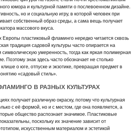
ного юмора и культурной памяти о послевоенном дизайне.
тивность, но и социальную игру, в которой человек при
вает собственный образ среды, а сама вещь получает
катора массового вкуса.
х Европы пластиковый фламинго нередко читается сквозь
ская традиция садовой культуры часто опирается на
и символическую умеренность, тогда как яркая полимерная
. Поэтому знак здесь часто обозначает не столько
 клише о юге, отпуске и экзотике, превращая предмет в
понятию «садовый стиль».
ЛАМИНГО В РАЗНЫХ КУЛЬТУРАХ
циях получает различную окраску, потому что культурная
лько с её формой, но и с местом, где она появляется, а
которые общество распознает значимое. Пластиковые
оказательны, поскольку их значение зависит от
отипом, искусственным материалом и эстетикой