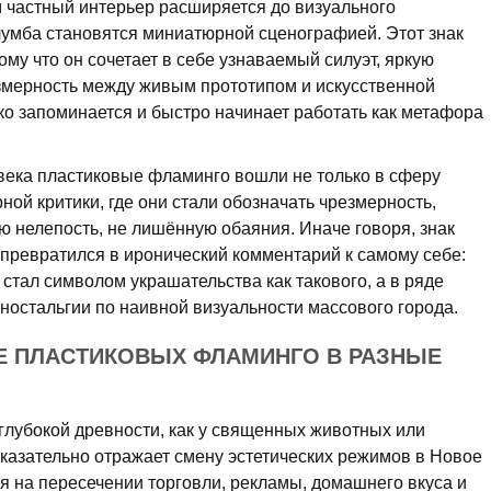
ом частный интерьер расширяется до визуального
лумба становятся миниатюрной сценографией. Этот знак
му что он сочетает в себе узнаваемый силуэт, яркую
азмерность между живым прототипом и искусственной
гко запоминается и быстро начинает работать как метафора
века пластиковые фламинго вошли не только в сферу
рной критики, где они стали обозначать чрезмерность,
 нелепость, не лишённую обаяния. Иначе говоря, знак
 превратился в иронический комментарий к самому себе:
стал символом украшательства как такового, а в ряде
 ностальгии по наивной визуальности массового города.
Е ПЛАСТИКОВЫХ ФЛАМИНГО В РАЗНЫЕ
 глубокой древности, как у священных животных или
оказательно отражает смену эстетических режимов в Новое
ся на пересечении торговли, рекламы, домашнего вкуса и