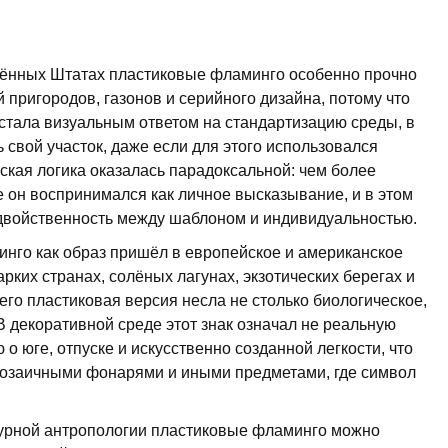
ённых Штатах пластиковые фламинго особенно прочно
 пригородов, газонов и серийного дизайна, потому что
стала визуальным ответом на стандартизацию среды, в
 свой участок, даже если для этого использовался
кая логика оказалась парадоксальной: чем более
 он воспринимался как личное высказывание, и в этом
двойственность между шаблоном и индивидуальностью.
нго как образ пришёл в европейское и американское
рких странах, солёных лагунах, экзотических берегах и
его пластиковая версия несла не столько биологическое,
В декоративной среде этот знак означал не реальную
о юге, отпуске и искусственно созданной легкости, что
мозаичными фонарями и иными предметами, где символ
турной антропологии пластиковые фламинго можно