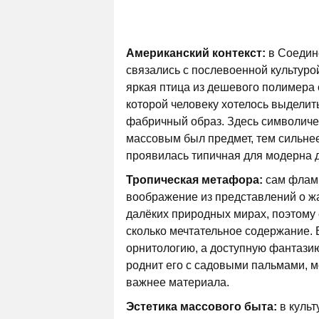
Американский контекст:
в Соедин
связались с послевоенной культурой
яркая птица из дешевого полимера 
которой человеку хотелось выделить
фабричный образ. Здесь символичес
массовым был предмет, тем сильнее
проявилась типичная для модерна 
Тропическая метафора:
сам флами
воображение из представлений о жа
далёких природных мирах, поэтому 
сколько мечтательное содержание. 
орнитологию, а доступную фантазию 
роднит его с садовыми пальмами, 
важнее материала.
Эстетика массового быта:
в куль