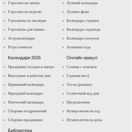
Гороскоп на завтра
Лунный календарь
Гороскоп на неделю
Лунные фазы
Гороскопы по месяцам
Календарь стрижек
Гороскопы для знаков
Календарь садовода
Астрокалендарь
Календарь покупок
Ретро планеты
Затмения года
Календари 2026
Онлайн оракул
Праздники сегодня и завтра
Cонник с поиском
Выходные и рабочие дни
Гадания (все)
Церковный календарь
Тесты (разные)
Народный календарь
Солнечный код дня
Языческий календарь
Предсказания
Сборник поздравлений
Нумерология на год
Сборник праздников
Нумерология на день
Библиотека