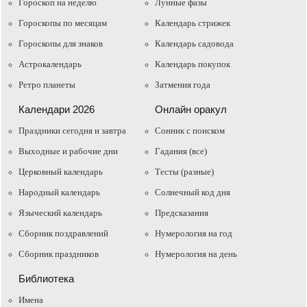
Гороскоп на неделю
Лунные фазы
Гороскопы по месяцам
Календарь стрижек
Гороскопы для знаков
Календарь садовода
Астрокалендарь
Календарь покупок
Ретро планеты
Затмения года
Календари 2026
Онлайн оракул
Праздники сегодня и завтра
Cонник с поиском
Выходные и рабочие дни
Гадания (все)
Церковный календарь
Тесты (разные)
Народный календарь
Солнечный код дня
Языческий календарь
Предсказания
Сборник поздравлений
Нумерология на год
Сборник праздников
Нумерология на день
Библиотека
Имена