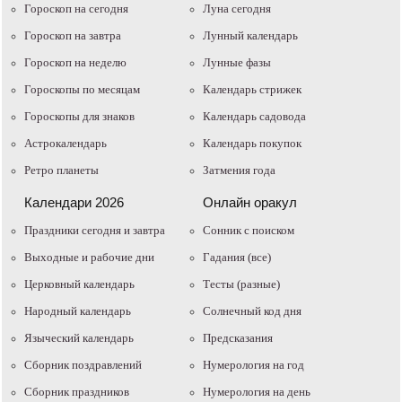
Гороскоп на сегодня
Луна сегодня
Гороскоп на завтра
Лунный календарь
Гороскоп на неделю
Лунные фазы
Гороскопы по месяцам
Календарь стрижек
Гороскопы для знаков
Календарь садовода
Астрокалендарь
Календарь покупок
Ретро планеты
Затмения года
Календари 2026
Онлайн оракул
Праздники сегодня и завтра
Cонник с поиском
Выходные и рабочие дни
Гадания (все)
Церковный календарь
Тесты (разные)
Народный календарь
Солнечный код дня
Языческий календарь
Предсказания
Сборник поздравлений
Нумерология на год
Сборник праздников
Нумерология на день