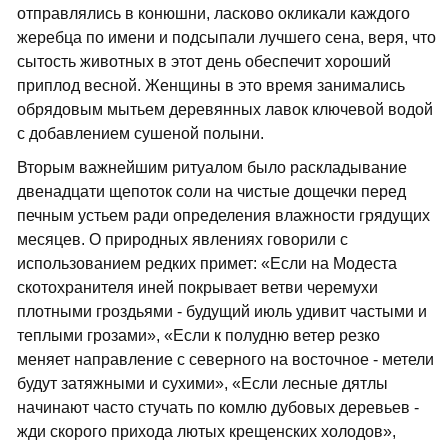
отправлялись в конюшни, ласково окликали каждого
жеребца по имени и подсыпали лучшего сена, веря, что
сытость животных в этот день обеспечит хороший
приплод весной. Женщины в это время занимались
обрядовым мытьем деревянных лавок ключевой водой
с добавлением сушеной полыни.
Вторым важнейшим ритуалом было раскладывание
двенадцати щепоток соли на чистые дощечки перед
печным устьем ради определения влажности грядущих
месяцев. О природных явлениях говорили с
использованием редких примет: «Если на Модеста
скотохранителя иней покрывает ветви черемухи
плотными гроздьями - будущий июль удивит частыми и
теплыми грозами», «Если к полудню ветер резко
меняет направление с северного на восточное - метели
будут затяжными и сухими», «Если лесные дятлы
начинают часто стучать по комлю дубовых деревьев -
жди скорого прихода лютых крещенских холодов»,