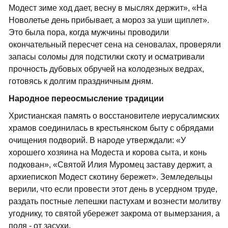
Модест зиме ход дает, весну в мыслях держит», «На
Новолетье день прибывает, а мороз за уши щиплет».
Это была пора, когда мужчины проводили
окончательный пересчет сена на сеновалах, проверяли
запасы соломы для подстилки скоту и осматривали
прочность дубовых обручей на колодезных ведрах,
готовясь к долгим праздничным дням.
Народное переосмысление традиции
Христианская память о восстановителе иерусалимских
храмов соединилась в крестьянском быту с обрядами
очищения подворий. В народе утверждали: «У
хорошего хозяина на Модеста и корова сыта, и конь
подкован», «Святой Илия Муромец заставу держит, а
архиепископ Модест скотину бережет». Земледельцы
верили, что если провести этот день в усердном труде,
раздать постные лепешки пастухам и вознести молитву
угоднику, то святой убережет закрома от вымерзания, а
поля - от засухи.