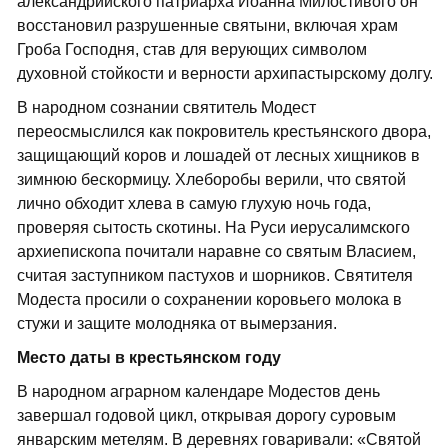
александрийского патриарха Иоанна Милостивого он
восстановил разрушенные святыни, включая храм
Гроба Господня, став для верующих символом
духовной стойкости и верности архипастырскому долгу.
В народном сознании святитель Модест
переосмыслился как покровитель крестьянского двора,
защищающий коров и лошадей от лесных хищников в
зимнюю бескормицу. Хлеборобы верили, что святой
лично обходит хлева в самую глухую ночь года,
проверяя сытость скотины. На Руси иерусалимского
архиепископа почитали наравне со святым Власием,
считая заступником пастухов и шорников. Святителя
Модеста просили о сохранении коровьего молока в
стужи и защите молодняка от вымерзания.
Место даты в крестьянском году
В народном аграрном календаре Модестов день
завершал годовой цикл, открывая дорогу суровым
январским метелям. В деревнях говаривали: «Святой