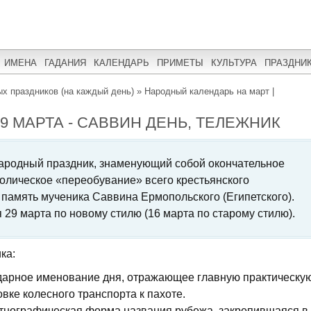
ИМЕНА
ГАДАНИЯ
КАЛЕНДАРЬ
ПРИМЕТЫ
КУЛЬТУРА
ПРАЗДНИ
х праздников (на каждый день)
»
Народный календарь на март |
 МАРТА - САВВИН ДЕНЬ, ТЕЛЕЖНИК
народный праздник, знаменующий собой окончательное
олическое «переобувание» всего крестьянского
и память мученика Саввина Ермопольского (Египетского).
 29 марта по новому стилю (16 марта по старому стилю).
ка:
дарное именование дня, отражающее главную практическу
вке колесного транспорта к пахоте.
этнографическая форма названия рубежа, закрепившаяся в