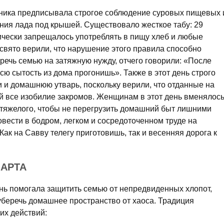
ника предписывала строгое соблюдение суровых пищевых 
ния лада под крышей. Существовало жесткое табу: 29
ически запрещалось употреблять в пищу хлеб и любые
свято верили, что нарушение этого правила способно
речь семью на затяжную нужду, отчего говорили: «После
сю сытость из дома прогонишь». Также в этот день строго
 и домашнюю утварь, поскольку верили, что отданные на
й все изобилие закромов. Женщинам в этот день вменялос
 тяжелого, чтобы не перегрузить домашний быт лишними
овести в бодром, легком и сосредоточенном труде на
Как на Савву телегу приготовишь, так и весенняя дорога к
МАРТА
нь помогала защитить семью от непредвиденных хлопот,
уберечь домашнее пространство от хаоса. Традиция
их действий: