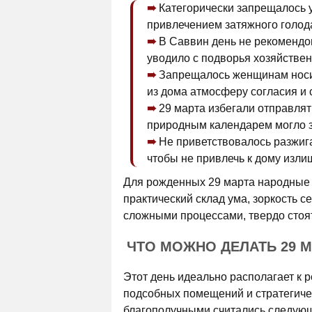
Категорически запрещалось у
привлечением затяжного голода
В Саввин день не рекомендо
уводило с подворья хозяйстве
Запрещалось женщинам носит
из дома атмосферу согласия и 
29 марта избегали отправлят
природным календарем могло з
Не приветствовалось разжиг
чтобы не привлечь к дому изли
Для рожденных 29 марта народные 
практический склад ума, зоркость с
сложными процессами, твердо стоят
ЧТО МОЖНО ДЕЛАТЬ 29 
Этот день идеально располагает к 
подсобных помещений и стратегиче
благополучными считались следующ