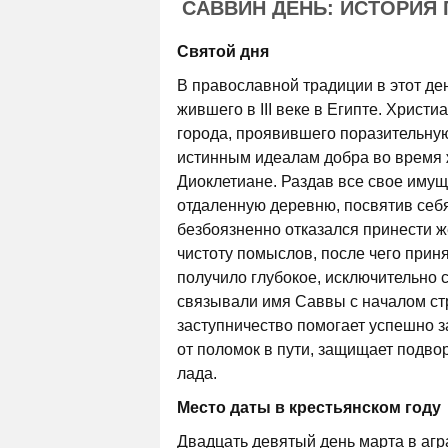
САВВИН ДЕНЬ: ИСТОРИЯ
Святой дня
В православной традиции в этот де
жившего в III веке в Египте. Христ
города, проявившего поразительну
истинным идеалам добра во время 
Диоклетиане. Раздав все свое иму
отдаленную деревню, посвятив себя
безбоязненно отказался принести ж
чистоту помыслов, после чего прин
получило глубокое, исключительно 
связывали имя Саввы с началом стр
заступничество помогает успешно з
от поломок в пути, защищает подво
лада.
Место даты в крестьянском году
Двадцать девятый день марта в агр