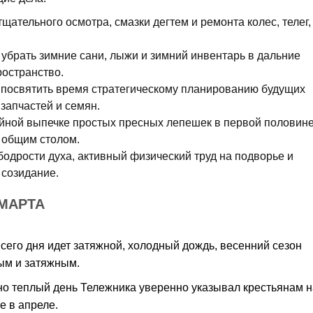
щательного осмотра, смазки дегтем и ремонта колес, телег,
убрать зимние сани, лыжи и зимний инвентарь в дальние
ространство.
 посвятить время стратегическому планированию будущих
 запчастей и семян.
йной выпечке простых пресных лепешек в первой половин
 общим столом.
одрости духа, активный физический труд на подворье и
 созидание.
МАРТА
сего дня идет затяжной, холодный дождь, весенний сезон
ым и затяжным.
о теплый день Тележника уверенно указывал крестьянам н
е в апреле.