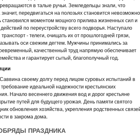
превращаются в талые ручьи. Земледельцы знали, что
а значит, передвигаться на полозьях становится невозможно
нь становился моментом мощного прилива жизненных сил и
действий по переустройству всего подворья. Наступало
транспорт - телеги, очищать их от прошлогодней грязи,
мазывать оси свежим дегтем. Мужчины принимались за
своевременный, качественный труд напрямую обеспечивает
семейства и гарантирует сытый, благополучный год.
иции
Саввина своему долгу перед лицом суровых испытаний в
в требование идеальной надежности крестьянских
ия. Начало весеннего движения вод и дорог крестьяне
рытие путей для будущего урожая. День памяти святого
дник обновления хозяйства, укрепления родственных связе
сти в закрома дома.
ОБРЯДЫ ПРАЗДНИКА