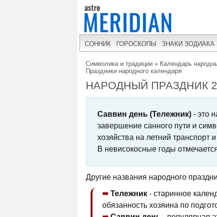
СОННИК
ГОРОСКОПЫ
ЗНАКИ ЗОДИАКА
Символика и традиции
»
Календарь народны
Праздники народного календаря
НАРОДНЫЙ ПРАЗДНИК 29
Саввин день (Тележник)
- это 
завершение санного пути и симв
хозяйства на летний транспорт 
В невисокосные годы отмечается
Другие названия народного праздни
Тележник
- старинное кален
обязанность хозяина по подгото
Саввин день
- популярная 