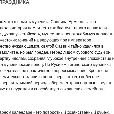
 ПРАЗДНИКА
нь чтится память мученика Саввина Ермопольского,
ианская история помнит его как благочестивого правителя
ю духовную стойкость, мужество и непоколебимую верность
жестоких гонений на верующих при императоре
щество нуждающимся, святой Саввин тайно удалился в
 молитве, но был предан. Перед лицом сурового судьи он
ертву идолам, сохраняя глубокое внутреннее спокойствие 
ял мученический венец. На Руси имя египетского мученика
созидательное практическое переосмысление. Крестьяне
емительного таяния снегов, веря, что его небесное
авершить зимний период, оберегает транспортные средств
рье от неурожая и способствует сохранению семейного
арном календаре - это поворотный хозяйственный рубеж,