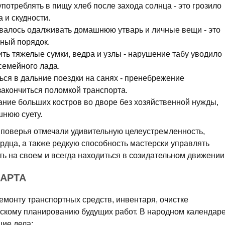
потреблять в пищу хлеб после захода солнца - это грозило
 и скудности.
валось одалживать домашнюю утварь и личные вещи - это
нный порядок.
ь тяжелые сумки, ведра и узлы - нарушение табу уводило
семейного лада.
ься в дальние поездки на санях - пренебрежение
акончиться поломкой транспорта.
ание больших костров во дворе без хозяйственной нужды,
шнюю суету.
поверья отмечали удивительную целеустремленность,
ердца, а также редкую способность мастерски управлять
ь на своем и всегда находиться в созидательном движении
МАРТА
ремонту транспортных средств, инвентаря, очистке
скому планированию будущих работ. В народном календар
ие дела: