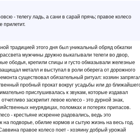
овсю - телегу ладь, а сани в сарай прячь; правое колесо
е прилетит.
ной традицией этого дня был уникальный обряд обкатки
о рассвета мужчины дружно выкатывали телеги во двор,
ые ободья, крепили спицы и густо обмазывали железные
защищал металл и выступал в роли оберега от дорожного
ремонта существовал обязательный ритуал: хозяин запряга
венный пробный прокат вокруг усадьбы или до ближайшег
нимательно прислушивалась к звукам, которые издавал
 отчетливо заскрипит левое колесо - это дурной знак,
йственных неурядицах, поломках и потерях припасов.
есо - крестьяне искренне радовались, ведь это
 на подворье, обилие кормов и сытую жизнь на весь год.
Саввина правое колесо поет - хозяину добрый урожай