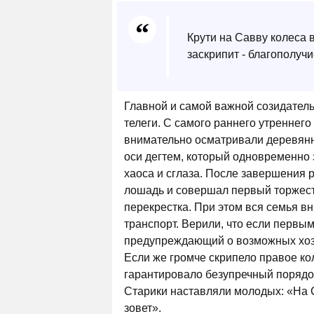
Крути на Савву колеса в
заскрипит - благополучи
Главной и самой важной созидатель
телеги. С самого раннего утреннег
внимательно осматривали деревянн
оси дегтем, который одновременно 
хаоса и сглаза. После завершения 
лошадь и совершал первый торжест
перекрестка. При этом вся семья в
транспорт. Верили, что если первым
предупреждающий о возможных хозя
Если же громче скрипело правое кол
гарантировало безупречный порядок
Старики наставляли молодых: «На 
зовет».