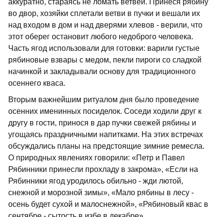
аккуратно, стараясь не ломать ветвей. Принеся рябину
во двор, хозяйки сплетали ветви в пучки и вешали их
над входом в дом и над дверями хлевов - верили, что
этот оберег остановит любого недоброго человека.
Часть ягод использовали для готовки: варили густые
рябиновые взвары с медом, пекли пироги со сладкой
начинкой и закладывали основу для традиционного
осеннего кваса.
Вторым важнейшим ритуалом дня было проведение
осенних именинных посиделок. Соседи ходили друг к
другу в гости, принося в дар пучки свежей рябины и
угощаясь праздничными напитками. На этих встречах
обсуждались планы на предстоящие зимние ремесла.
О природных явлениях говорили: «Петр и Павел
Рябинники принесли прохладу в закрома», «Если на
Рябинники ягод уродилось обильно - жди лютой,
снежной и морозной зимы», «Мало рябины в лесу -
осень будет сухой и малоснежной», «Рябиновый квас в
сентябре - сытость в избе в декабре».