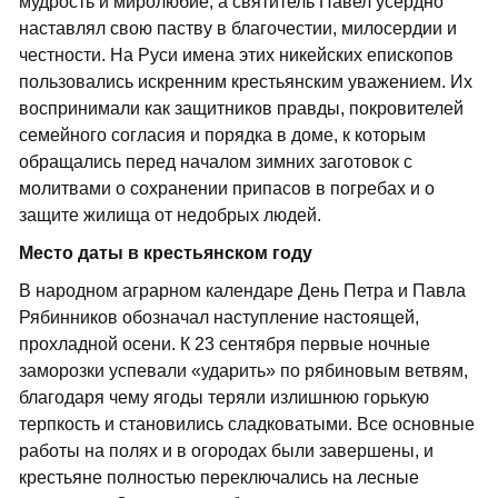
мудрость и миролюбие, а святитель Павел усердно
наставлял свою паству в благочестии, милосердии и
честности. На Руси имена этих никейских епископов
пользовались искренним крестьянским уважением. Их
воспринимали как защитников правды, покровителей
семейного согласия и порядка в доме, к которым
обращались перед началом зимних заготовок с
молитвами о сохранении припасов в погребах и о
защите жилища от недобрых людей.
Место даты в крестьянском году
В народном аграрном календаре День Петра и Павла
Рябинников обозначал наступление настоящей,
прохладной осени. К 23 сентября первые ночные
заморозки успевали «ударить» по рябиновым ветвям,
благодаря чему ягоды теряли излишнюю горькую
терпкость и становились сладковатыми. Все основные
работы на полях и в огородах были завершены, и
крестьяне полностью переключались на лесные