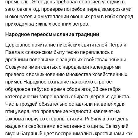
промыслы. Этот день требовал от хозяев усердия в
заготовке ягод, проверке погребов перед заморозками
и окончательном утеплении оконных рам в избах перед
приходом затяжных осенних ветров.
Народное переосмысление традиции
Церковное почитание никейских святителей Петра и
Павла в славянском быту тесно переплелось с
древними поверьями о защитных свойствах рябины.
Созвучие имен святых с народными календарями
привело к возникновению множества хозяйственных
примет. Народное сознание наложило строгое
обрядовое табу: во время сбора ягод 23 сентября
категорически запрещалось обирать деревья дочиста.
Часть гроздей обязательно оставляли на ветвях для
птиц, веря, что проявление жадности навлечет на
закрома порчу со стороны стихии. Рябину в этот день
наделяли свойствами естественного щита. Ее жгучий
вкус и багряный цвет воспринимались крестьянами как