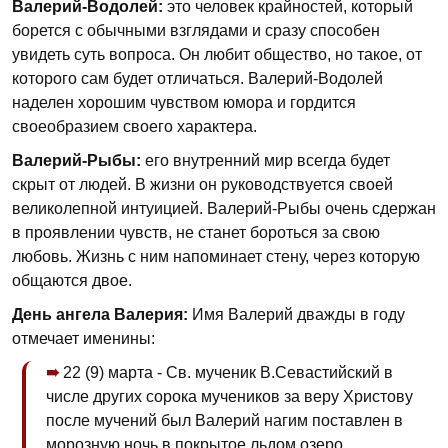
Валерий-Водолей:
это человек крайностей, который
борется с обычными взглядами и сразу способен
увидеть суть вопроса. Он любит общество, но такое, от
которого сам будет отличаться. Валерий-Водолей
наделен хорошим чувством юмора и гордится
своеобразием своего характера.
Валерий-Рыбы:
его внутренний мир всегда будет
скрыт от людей. В жизни он руководствуется своей
великолепной интуицией. Валерий-Рыбы очень сдержан
в проявлении чувств, не станет бороться за свою
любовь. Жизнь с ним напоминает стену, через которую
общаются двое.
День ангела Валерия:
Имя Валерий дважды в году
отмечает именины:
22 (9) марта - Св. мученик В.Севастийский в
числе других сорока мучеников за веру Христову
после мучений был Валерий нагим поставлен в
морозную ночь в покрытое льдом озеро