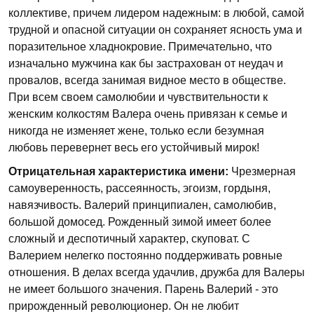
коллективе, причем лидером надеж­ным: в любой, самой
трудной и опасной ситуации он сохраняет ясность ума и
поразительное хладнокровие. Примечательно, что
изначально мужчина как бы застрахован от неудач и
провалов, все­гда занимая видное место в обществе.
При всем своем самолюбии и чувствительности к
женским колкостям Валера очень привязан к семье и
никогда не изменяет жене, только если безумная
любовь перевернет весь его устойчивый мирок!
Отрицательная характеристика имени:
Чрезмерная
самоуверенность, рассеянность, эгоизм, гордыня,
навязчивость. Валерий принципиален, самолюбив,
большой домосед. Рожденный зимой имеет более
сложный и деспотичный характер, скуповат. С
Валерием нелегко постоянно поддерживать ровные
отношения. В делах всегда удачлив, дружба для Валеры
не имеет большого значения. Парень Валерий - это
прирожденный революционер. Он не любит