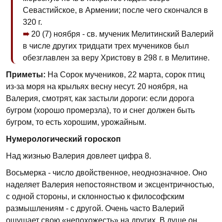
Севастийское, в Армении; после чего скончался в
320 г.
20 (7) ноября - св. мученик Мелитинский Валерий
в числе других тридцати трех мучеников был
обезглавлен за веру Христову в 298 г. в Мелитине.
Приметы:
На Сорок мучеников, 22 марта, сорок птиц
из-за моря на крыльях весну несут. 20 ноября, на
Валерия, смотрят, как застыли дороги: если дорога
бугром (хорошо промерзла), то и снег должен быть
бугром, то есть хорошим, уро­жайным.
Нумерологический гороскоп
Над жизнью Валерия довлеет цифра 8.
Восьмерка - число двойственное, неоднозначное. Оно
наделяет Валерия непостоянством и эксцентричностью,
с одной стороны, и склонностью к философским
размышлениям - с другой. Очень часто Валерий
ощущает свою «непохожесть» на других. В душе он