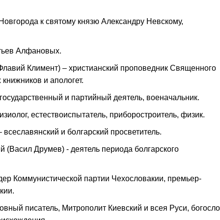
 Новгорода к святому князю Александру Невскому,
атьев Алфановых.
Флавий Климент) – христианский проповедник Священного
 книжников и апологет.
государственный и партийный деятель, военачальник.
зиолог, естествоиспытатель, приборостроитель, физик.
 всеславянский и болгарский просветитель.
й (Васил Друмев) - деятель периода болгарского
идер Коммунистической партии Чехословакии, премьер-
кии.
овный писатель, Митрополит Киевский и всея Руси, богосло