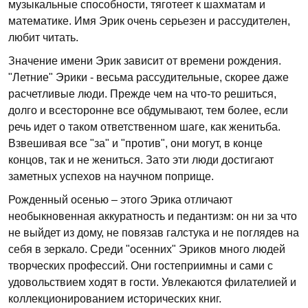
музыкальные способности, тяготеет к шахматам и
математике. Имя Эрик очень серьезен и рассудителен,
любит читать.
Значение имени Эрик зависит от времени рождения.
"Летние" Эрики - весьма рассудительные, скорее даже
расчетливые люди. Прежде чем на что-то решиться,
долго и всесторонне все обдумывают, тем более, если
речь идет о таком ответственном шаге, как женитьба.
Взвешивая все "за" и "против", они могут, в конце
концов, так и не жениться. Зато эти люди достигают
заметных успехов на научном поприще.
Рожденный осенью – этого Эрика отличают
необыкновенная аккуратность и педантизм: он ни за что
не выйдет из дому, не повязав галстука и не поглядев на
себя в зеркало. Среди "осенних" Эриков много людей
творческих профессий. Они гостеприимны и сами с
удовольствием ходят в гости. Увлекаются филателией и
коллекционированием исторических книг.