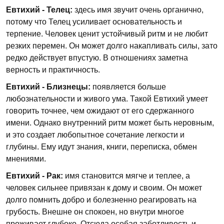
Евтихий - Телец:
здесь имя звучит очень органично,
потому что Телец усиливает основательность и
терпение. Человек ценит устойчивый ритм и не любит
резких перемен. Он может долго накапливать силы, зато
редко действует впустую. В отношениях заметна
верность и практичность.
Евтихий - Близнецы:
появляется больше
любознательности и живого ума. Такой Евтихий умеет
говорить точнее, чем ожидают от его сдержанного
имени. Однако внутренний ритм может быть неровным,
и это создает любопытное сочетание легкости и
глубины. Ему идут знания, книги, переписка, обмен
мнениями.
Евтихий - Рак:
имя становится мягче и теплее, а
человек сильнее привязан к дому и своим. Он может
долго помнить добро и болезненно реагировать на
грубость. Внешне он спокоен, но внутри многое
проживает глубоко. Отсюда особая заботливость и