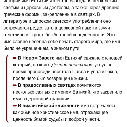
истории имя Евтихий известно благодаря нескольким
святым и церковным деятелям, а также через древние
греческие формы, закрепленные в святцах. В
литературе и широком светском употреблении оно
встречается редко, зато в церковной памяти звучит
отчетливо и строго, без бытовой усредненности. Это
имя словно несет на себе печать старого мира, где имя
было не украшением, а знаком пути.
В Новом Завете
имя Евтихий связано с юношей,
который, по книге
Деяния апостолов
, уснул во
время проповеди апостола Павла и упал из окна,
после чего был возвращен к жизни.
В православных святцах
почитаются
несколько святых с именем Евтихий, что закрепило
имя в церковной традиции.
В византийской книжности
имя встречалось
как обычное христианское имя, отражающее
ценность благой судьбы и доброй участи.