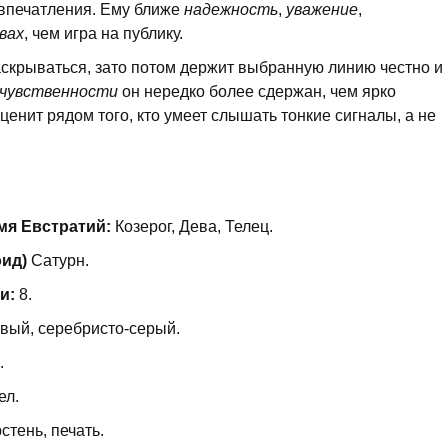
впечатления. Ему ближе
надежность
,
уважение
,
вах
, чем игра на публику.
аскрываться, зато потом держит выбранную линию честно и
чувственности
он нередко более сдержан, чем ярко
ценит рядом того, кто умеет слышать тонкие сигналы, а не
мя Евстратий:
Козерог, Дева, Телец.
оид)
Сатурн.
и:
8.
вый, серебристо-серый.
.
ел.
стень, печать.