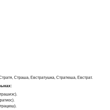
тратя, Страша, Евстратушка, Стратюша, Евстрат.
зыках:
страшиэс).
ратиос).
страцюш).