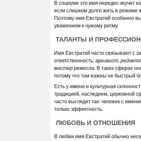
В социуме это имя нередко звучит ка
если слишком долго жить в режиме ж
Поэтому имя Евстратий особенно выи
уважением к чужому ритму.
ТАЛАНТЫ И ПРОФЕССИО
Имя Евстратий часто связывают с за
ответственность:
архивист
,
редакт
мастер ремесла
. В таких сферах н
потому что там важны не быстрый бл
Есть у имени и культурная склонность
традицией, наследием, церковной с
часто выглядит так: человек с имене
только эффектность.
ЛЮБОВЬ И ОТНОШЕНИЯ
В любви имя Евстратий обычно несет