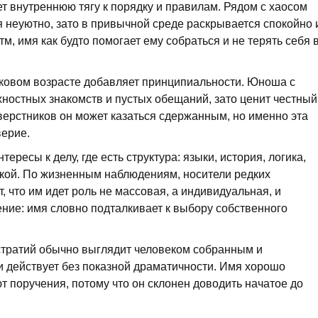
т внутреннюю тягу к порядку и правилам. Рядом с хаосом
я неуютно, зато в привычной среде раскрывается спокойно 
тм, имя как будто помогает ему собраться и не терять себя 
ковом возрасте добавляет принципиальности. Юноша с
хностных знакомств и пустых обещаний, зато ценит честный
сверстников он может казаться сдержанным, но именно эта
верие.
ересы к делу, где есть структура: языки, история, логика,
икой. По жизненным наблюдениям, носители редких
 что им идет роль не массовая, а индивидуальная, и
ние: имя словно подталкивает к выбору собственного
тратий обычно выглядит человеком собранным и
и действует без показной драматичности. Имя хорошо
ют поручения, потому что он склонен доводить начатое до