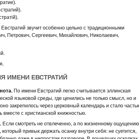
ратие).
стратий).
тратій).
Евстратий звучит особенно цельно с традиционными
ич, Петрович, Сергеевич, Михайлович, Николаевич,
й.
я.
Я ИМЕНИ ЕВСТРАТИЙ
нота.
По имени Евстратий легко считывается эллинская
еской языковой среды, где ценились не только смысл, но и
оно закрепилось через церковный календарь и стало часть
ь вместе с христианской книжностью.
.
Если смотреть не отвлеченно, а по жизненному ощущению
 который привык держать осанку внутри себя: не суетится,
обранно даже в непростом разговоре. В дошедших осколках