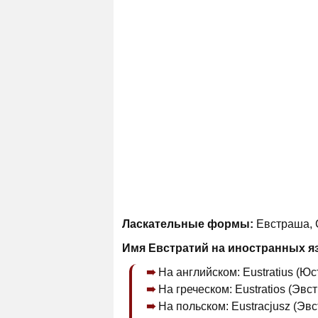
Ласкательные формы:
Евстраша, С
Имя Евстратий на иностранных я
На английском: Eustratius (Ю
На греческом: Eustratios (Эвст
На польском: Eustracjusz (Эв