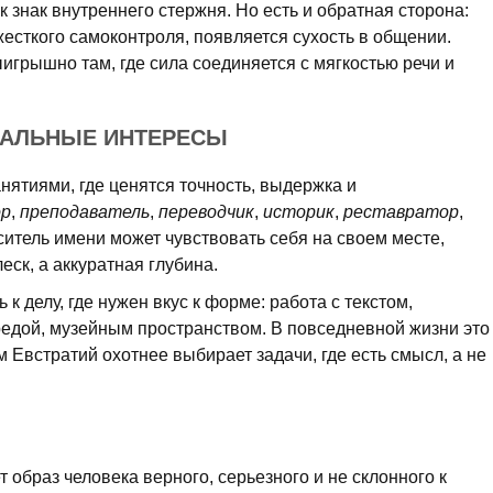
к знак внутреннего стержня. Но есть и обратная сторона:
есткого самоконтроля, появляется сухость в общении.
грышно там, где сила соединяется с мягкостью речи и
НАЛЬНЫЕ ИНТЕРЕСЫ
нятиями, где ценятся точность, выдержка и
ор
,
преподаватель
,
переводчик
,
историк
,
реставратор
,
оситель имени может чувствовать себя на своем месте,
еск, а аккуратная глубина.
 к делу, где нужен вкус к форме: работа с текстом,
редой, музейным пространством. В повседневной жизни это
м Евстратий охотнее выбирает задачи, где есть смысл, а не
 образ человека верного, серьезного и не склонного к