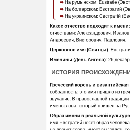
На румынском: Eustratie (Эвст
На болгарском: Евстратий (Эв
На украинском: Євстратій (Евс
Какое отчество подходит к имени:
отчествами: Александрович, Иванов
Андреевич, Викторович, Павлович.
Церковное имя (Святцы):
Евстрати
Именины (День Ангела):
26 декабр
ИСТОРИЯ ПРОИСХОЖДЕНИ
Греческий корень и византийская 
собранность: это имя пришло из греч
звучание. В православной традиции 
именослова, который пришел на Рус
Образ имени в реальной культуре
имя Евстратий несет образ человека,
не дробит слова, умеет выглядеть с