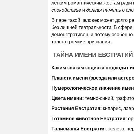
легким романтическим жестам ради 
спокойствие
и
долгая память о сло
В паре такой человек может долго р
без лишней театральности. В сфере
демонстративен, и потому особенно 
только громкие признания.
ТАЙНА ИМЕНИ ЕВСТРАТИЙ
Каким знакам зодиака подходит и
Планета имени (звезда или астер
Нумерологическое значение имен
Цвета имени:
темно-синий, графито
Растения Евстратия:
кипарис, лавр
Тотемное животное Евстратия:
ор
Талисманы Евстратия:
железо, пер