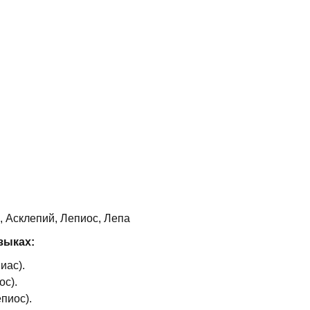
, Асклепий, Лепиос, Лепа
зыках:
иас).
ос).
пиос).