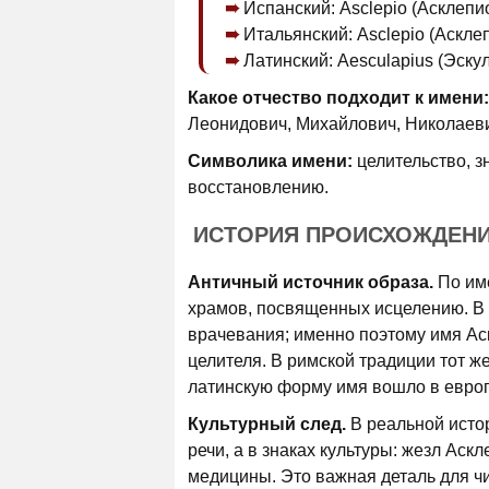
Испанский: Asclepio (Асклепио
Итальянский: Asclepio (Асклеп
Латинский: Aesculapius (Эскул
Какое отчество подходит к имени:
Леонидович, Михайлович, Николаев
Символика имени:
целительство, з
восстановлению.
ИСТОРИЯ ПРОИСХОЖДЕН
Античный источник образа.
По име
храмов, посвященных исцелению. В 
врачевания; именно поэтому имя Ас
целителя. В римской традиции тот же
латинскую форму имя вошло в европ
Культурный след.
В реальной исто
речи, а в знаках культуры: жезл Ас
медицины. Это важная деталь для чи