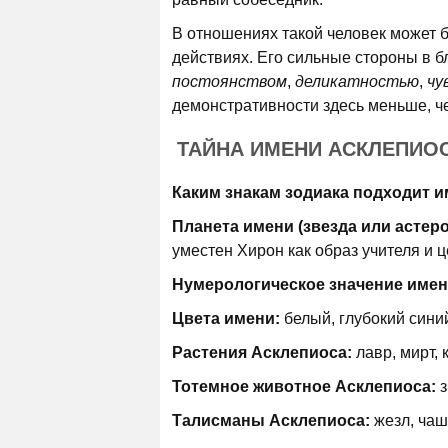
В отношениях такой человек может 
действиях. Его сильные стороны в б
постоянством
,
деликатностью
,
чу
демонстративности здесь меньше, че
ТАЙНА ИМЕНИ АСКЛЕПИО
Каким знакам зодиака подходит и
Планета имени (звезда или астер
уместен Хирон как образ учителя и ц
Нумерологическое значение имен
Цвета имени:
белый, глубокий сини
Растения Асклепиоса:
лавр, мирт, 
Тотемное животное Асклепиоса:
з
Талисманы Асклепиоса:
жезл, чаш