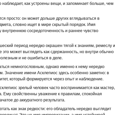
но наблюдает, как устроены вещи, и запоминает больше, чем
ся просто: он может дольше других вглядываться в
дмета, словно ищет в мире скрытый порядок. Имя
ду внутреннюю сосредоточенность и раннее чувство
еский период нередко окрашен тягой к знаниям, ремеслу 
 это может выглядеть как сдержанность, но внутри обычно
полезным и не ошибиться в деле.
заться немногословным, однако именно к нему нередко
 Значение имени Асклепиос здесь особенно заметно: в
ритет, который формируется через опыт и наблюдение.
склепиос зрелый человек часто воспринимается как мастер,
а. Ему свойственны уважение к правилам, спокойная
ачатое до аккуратного результата.
тать как знак редкости: его обладатель нередко выглядит
оординат. Это не имя импровизации, а имя устойчивой