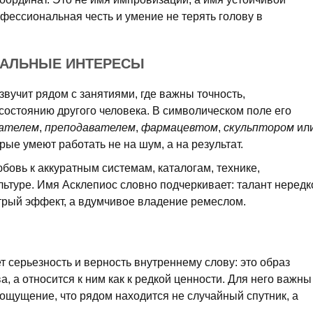
фессиональная честь и умение не терять голову в
НАЛЬНЫЕ ИНТЕРЕСЫ
вучит рядом с занятиями, где важны точность,
состоянию другого человека. В символическом поле его
вателем
,
преподавателем
,
фармацевтом
,
скульптором
ил
орые умеют работать не на шум, а на результат.
юбовь к аккуратным системам, каталогам, технике,
льтуре. Имя Асклепиос словно подчеркивает: талант нередк
стрый эффект, а вдумчивое владение ремеслом.
 серьезность и верность внутреннему слову: это образ
ва, а относится к ним как к редкой ценности. Для него важны
и ощущение, что рядом находится не случайный спутник, а