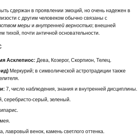
быть сдержан в проявлении эмоций, но очень надежен в
лизости с другим человеком обычно связаны с
вством меры
и
внутренней верностью
; внешней
м тихой, почти античной основательности.
С
мя Асклепиос:
Дева, Козерог, Скорпион, Телец.
оид)
Меркурий; в символической астротрадиции также
елителя.
и:
7, число наблюдения, знания и внутренней дисциплины.
й, серебристо-серый, зеленый.
кипарис.
мея.
а, лавровый венок, камень светлого оттенка.