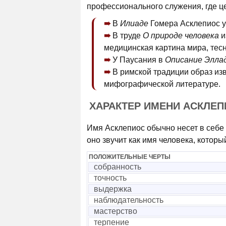
профессионального служения, где це
В
Илиаде
Гомера Асклепиос у
В труде
О природе человека
и
медицинская картина мира, тесн
У Паусания в
Описание Элла
В римской традиции образ изв
мифографической литературе.
ХАРАКТЕР ИМЕНИ АСКЛЕ
Имя Асклепиос обычно несет в себе
оно звучит как имя человека, которы
ПОЛОЖИТЕЛЬНЫЕ ЧЕРТЫ
собранность
точность
выдержка
наблюдательность
мастерство
терпение