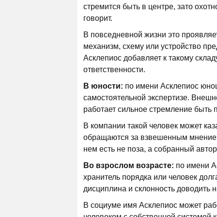
стремится быть в центре, зато охот
говорит.
В повседневной жизни это проявляет
механизм, схему или устройство пре
Асклепиос добавляет к такому скла
ответственности.
В юности:
по имени Асклепиос юнош
самостоятельной экспертизе. Внешне
работает сильное стремление быть 
В компании такой человек может ка
обращаются за взвешенным мнением.
нем есть не поза, а собранный авто
Во взрослом возрасте:
по имени А
хранитель порядка или человек долг
дисциплина и склонность доводить н
В социуме имя Асклепиос может рабо
человеком с собственной системой к