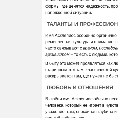
формы, где ценятся надежность, про
напряженной ситуации.
ТАЛАНТЫ И ПРОФЕССИО
Имя Асклепиос особенно органично з
ремесленная культура и внимание к 
часто связывают с
врачом
,
исследо
архивистом
– то есть с людьми, кот
В быту это может проявляться как л
старинным текстам, классической ку
раскрывается там, где нужен не бы
ЛЮБОВЬ И ОТНОШЕНИЯ
В любви имя Асклепиос обычно несет
человека, который не играет в чувст
уважение, такт, спокойная глубина 
равный собеседник.