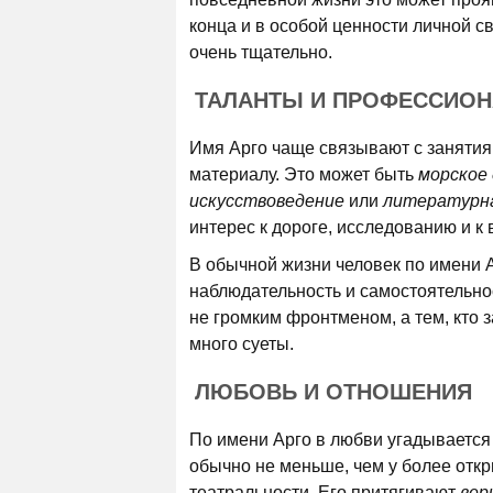
конца и в особой ценности личной с
очень тщательно.
ТАЛАНТЫ И ПРОФЕССИО
Имя Арго чаще связывают с занятиям
материалу. Это может быть
морское 
искусствоведение
или
литературн
интерес к дороге, исследованию и к 
В обычной жизни человек по имени Ар
наблюдательность и самостоятельнос
не громким фронтменом, а тем, кто з
много суеты.
ЛЮБОВЬ И ОТНОШЕНИЯ
По имени Арго в любви угадывается 
обычно не меньше, чем у более отк
театральности. Его притягивают
вер