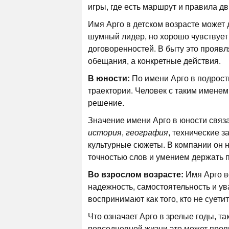
игры, где есть маршрут и правила д
Имя Арго в детском возрасте может 
шумный лидер, но хорошо чувствует 
договоренностей. В быту это проявл
обещания, а конкретные действия.
В юности:
По имени Арго в подрост
траектории. Человек с таким именем 
решение.
Значение имени Арго в юности связа
история
,
география
, технические з
культурные сюжеты. В компании он 
точностью слов и умением держать 
Во взрослом возрасте:
Имя Арго в
надежность, самостоятельность и ув
воспринимают как того, кто не суети
Что означает Арго в зрелые годы, та
повседневной жизни это может прояв