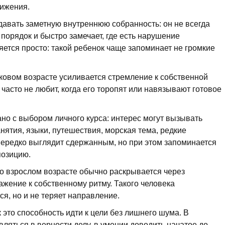
вижения.
давать заметную внутреннюю собранность: он не всегда
порядок и быстро замечает, где есть нарушение
яется просто: такой ребенок чаще запоминает не громкие
ковом возрасте усиливается стремление к собственной
часто не любит, когда его торопят или навязывают готовое
но с выбором личного курса: интерес могут вызывать
анятия, языки, путешествия, морская тема, редкие
нередко выглядит сдержанным, но при этом запоминается
позицию.
о взрослом возрасте обычно раскрывается через
ажение к собственному ритму. Такого человека
тся, но и не теряет направление.
к это способность идти к цели без лишнего шума. В
ляться в верности делу, в умении доводить начатое до