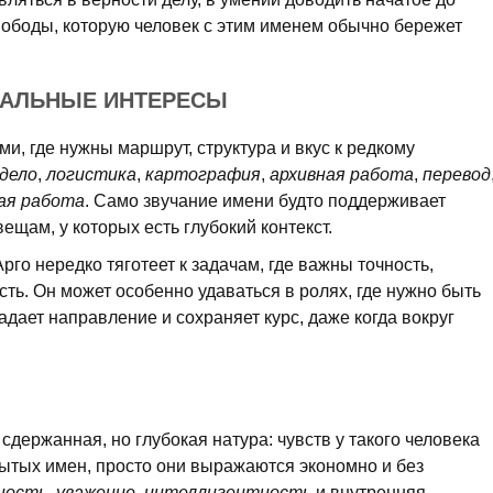
вободы, которую человек с этим именем обычно бережет
НАЛЬНЫЕ ИНТЕРЕСЫ
и, где нужны маршрут, структура и вкус к редкому
дело
,
логистика
,
картография
,
архивная работа
,
перевод
ая работа
. Само звучание имени будто поддерживает
вещам, у которых есть глубокий контекст.
го нередко тяготеет к задачам, где важны точность,
ть. Он может особенно удаваться в ролях, где нужно быть
адает направление и сохраняет курс, даже когда вокруг
сдержанная, но глубокая натура: чувств у такого человека
рытых имен, просто они выражаются экономно и без
ность
,
уважение
,
интеллигентность
и внутренняя