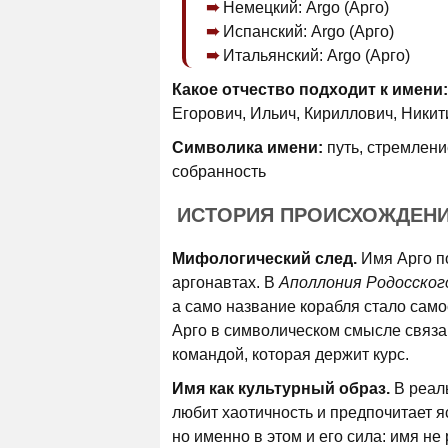
Немецкий: Argo (Арго)
Испанский: Argo (Арго)
Итальянский: Argo (Арго)
Какое отчество подходит к имени:
Егорович, Ильич, Кириллович, Никит
Символика имени:
путь, стремлени
собранность
ИСТОРИЯ ПРОИСХОЖДЕН
Мифологический след.
Имя Арго п
аргонавтах. В
Аполлония Родосског
а само название корабля стало сам
Арго в символическом смысле связан
командой, которая держит курс.
Имя как культурный образ.
В реаль
любит хаотичность и предпочитает я
но именно в этом и его сила: имя не 