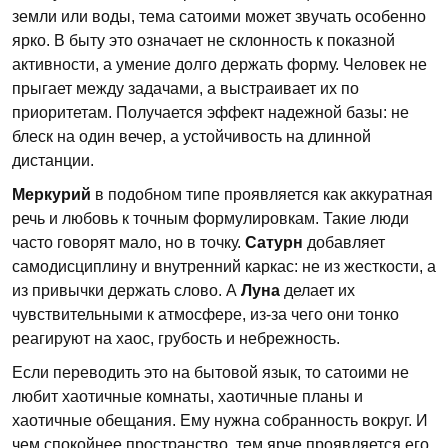
земли или воды, тема сатоими может звучать особенно
ярко. В быту это означает не склонность к показной
активности, а умение долго держать форму. Человек не
прыгает между задачами, а выстраивает их по
приоритетам. Получается эффект надежной базы: не
блеск на один вечер, а устойчивость на длинной
дистанции.
Меркурий
в подобном типе проявляется как аккуратная
речь и любовь к точным формулировкам. Такие люди
часто говорят мало, но в точку.
Сатурн
добавляет
самодисциплину и внутренний каркас: не из жесткости, а
из привычки держать слово. А
Луна
делает их
чувствительными к атмосфере, из-за чего они тонко
реагируют на хаос, грубость и небрежность.
Если переводить это на бытовой язык, то сатоими не
любит хаотичные комнаты, хаотичные планы и
хаотичные обещания. Ему нужна собранность вокруг. И
чем спокойнее пространство, тем ярче проявляется его