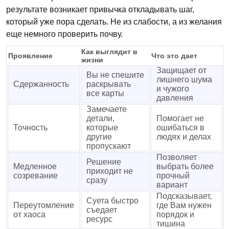
результате возникает привычка откладывать шаг,
который уже пора сделать. Не из слабости, а из желания
еще немного проверить почву.
Как выглядит в
Проявление
Что это дает
жизни
Защищает от
Вы не спешите
лишнего шума
Сдержанность
раскрывать
и чужого
все карты
давления
Замечаете
детали,
Помогает не
Точность
которые
ошибаться в
другие
людях и делах
пропускают
Позволяет
Решение
Медленное
выбрать более
приходит не
созревание
прочный
сразу
вариант
Подсказывает,
Суета быстро
Переутомление
где Вам нужен
съедает
от хаоса
порядок и
ресурс
тишина