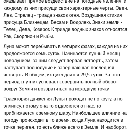
оказывает прямое воздействие на погодные явления, и
каждому из них присущи свои характерные черты. Овен,
Лев, Стрелец - триада знаков огня. Воздушная стихия
присуща Близнецам, Весам и Водолею. Знаки земли -
Телец, Дева, Козерог. К триаде водных знаков относятся
Рак, Скорпион и Рыбы.
Луна может перебывать в четырех фазах, каждая из них
продолжается семь суток. Начинается лунный месяц
новолунием, за ним следует первая четверть, затем
наступает полнолуние и завершающая последняя
четверть. В общем, их цикл длится 29,5 суток. За этот
период спутник успевает совершить полный оборот
вокруг Земли и возвратиться на исходную точку.
Траектория движения Луны проходит не по кругу, а по
эллипсу, потому она то отдаляется от нас, то
приближается к земному шару. Наибольшее влияние на
погоду происходит в то время, когда Луна находится в
точке перигея, то есть ближе всего к Земле. И наоборот,