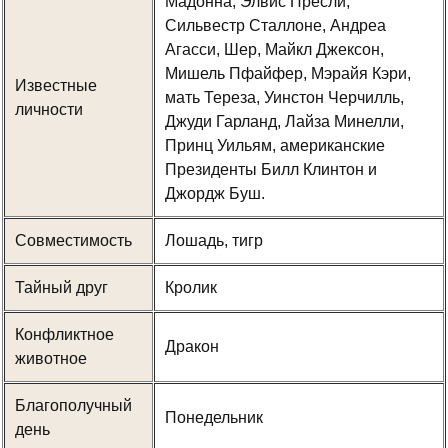
Мадонна, Элвис Пресли,
Сильвестр Сталлоне, Андреа
Агасси, Шер, Майкл Джексон,
Мишель Пфайфер, Мэрайя Кэри,
Известные
мать Тереза, Уинстон Черчилль,
личности
Джуди Гарланд, Лайза Минелли,
Принц Уильям, американские
Президенты Билл Клинтон и
Джордж Буш.
Совместимость
Лошадь, тигр
Тайный друг
Кролик
Конфликтное
Дракон
животное
Благополучный
Понедельник
день