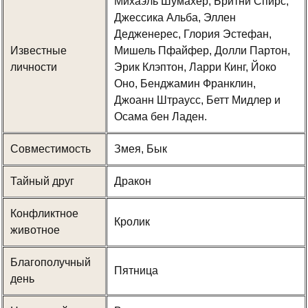
Михаэль Шумахер, Бритни Спирс,
Джессика Альба, Эллен
Дедженерес, Глория Эстефан,
Известные
Мишель Пфайфер, Долли Партон,
личности
Эрик Клэптон, Ларри Кинг, Йоко
Оно, Бенджамин Франклин,
Джоанн Штраусс, Бетт Мидлер и
Осама бен Ладен.
Совместимость
Змея, Бык
Тайный друг
Дракон
Конфликтное
Кролик
животное
Благополучный
Пятница
день