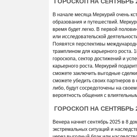
ГОРОСКОП НА СЕНТЯБРЬ 2
В начале месяца Меркурий очень кст
образования и путешествий. Меркури
время будет легко. В первой полови
или исследовательской деятельности
Появятся перспективы международно
трамплином для карьерного роста. 
гороскопа, сектор достижений и усп
карьерного роста. Меркурий подари
сможете заключить выгодные сделки
сможете убедить своих партнеров в 
либо, будут сосредоточены на своем
вероятность общения с влиятельны
ГОРОСКОП НА СЕНТЯБРЬ 
Венера начнет сентябрь 2025 в 8 дом
экстремальных ситуаций и наследст
через выгодный брак или наследство