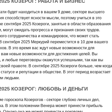
025 КОЗЕРОГ: РАБОТА И БИЗНЕС
ати будет находиться в вашем 9 доме, секторе высшего
я способствует ясности мысли, поэтому учиться в это
не сентября 2025 Козероги, занятые в области образования
, могут ожидать прогресса и признания своих трудов.
го сотрудничества и командировок, что может стать
18 сентября 2025 Меркурий переместится в 10 дом вашего
ехов. В это время вас ждут новые возможности для
т вам новые возможности для достижения целей. Вы
, и любые переговоры окажутся успешными, так как вы
своей правоте. В сентябре 2025 Козероги больше, чем когда
 статусе и репутации в обществе. В этот период возрастает
ми людьми.
2025 КОЗЕРОГ: ЛЮБОВЬ И ДЕНЬГИ
е гороскопа Козерогов - секторе глубоко личных дел,
ва. В этом положении Венера может принести прибыль
. Однако она же может привести к роковому