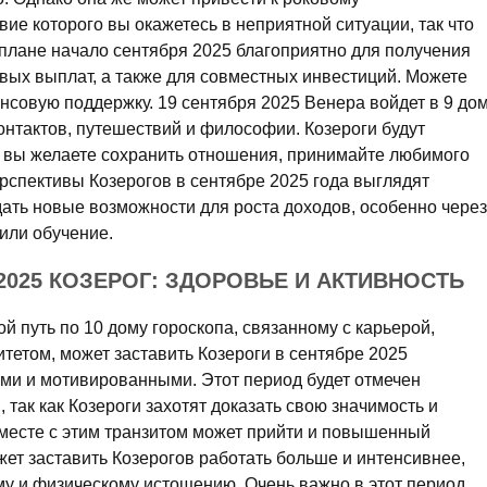
ие которого вы окажетесь в неприятной ситуации, так что
плане начало сентября 2025 благоприятно для получения
вых выплат, а также для совместных инвестиций. Можете
совую поддержку. 19 сентября 2025 Венера войдет в 9 до
контактов, путешествий и философии. Козероги будут
и вы желаете сохранить отношения, принимайте любимого
ерспективы Козерогов в сентябре 2025 года выглядят
ть новые возможности для роста доходов, особенно через
или обучение.
2025 КОЗЕРОГ: ЗДОРОВЬЕ И АКТИВНОСТЬ
й путь по 10 дому гороскопа, связанному с карьерой,
етом, может заставить Козероги в сентябре 2025
ми и мотивированными. Этот период будет отмечен
 так как Козероги захотят доказать свою значимость и
вместе с этим транзитом может прийти и повышенный
ет заставить Козерогов работать больше и интенсивнее,
му и физическому истощению. Очень важно в этот период