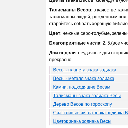
Цветы знака Весов
: календула (ног
Талисманы Весов
: в качестве тал
талисманом людей, рожденным под зн
старайтесь собрать хорошую библиот
Цвет
: нежные серо-голубые, зелены
Благоприятные числа
: 2, 5,(все ч
Дни недели
: неудачные дни вторник
прекрасно.
Весы - планета знака зодиака
Весы - металл знака зодиака
Камни, подходящие Весам
Талисманы знака зодиака Весы
Дерево Весов по гороскопу
Счастливые числа знака зодиака 
Цветок знака зодиака Весы