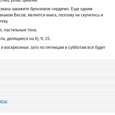
отки), розы, фиалки.
исмана закажите бронзовое сердечко. Еще одним
аком Весов, является книга, поэтому не скупитесь и
еку.
е, пастельные тона.
исла, делящиеся на 6), 9, 15.
 и воскресенье, зато по пятницам и субботам все будет
Весы