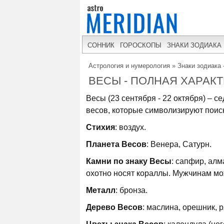
СОННИК
ГОРОСКОПЫ
ЗНАКИ ЗОДИАКА
Астрология и нумерология
»
Знаки зодиака 
ВЕСЫ - ПОЛНАЯ ХАРАК
Весы (23 сентября - 22 октября) – с
весов, которые символизируют поиск
Стихия
: воздух.
Планета Весов
: Венера, Сатурн.
Камни по знаку Весы
: сапфир, алм
охотно носят кораллы. Мужчинам м
Металл
: бронза.
Дерево Весов
: маслина, орешник, р