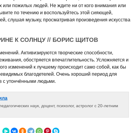
 или пожилых людей. Не ждите ни от кого внимания или
ывите по течению и воспользуйтесь этой сияющей,
ей, слушая музыку, просматривая произведения искусства
ИНЕ К СОЛНЦУ // БОРИС ЩИТОВ
менений. Активизируются творческие способности,
еживания, обостряется впечатлительность. Усложняется и
го изменений к лучшему происхо­дит само собой, как бы
невидимых благодетелей. Очень хороший период для
ов с утончёнными людьми.
ила
едагогических наук, доцент, психолог, астролог с 20-летним