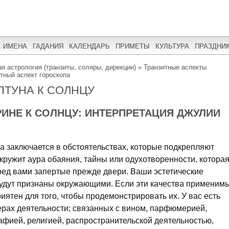
ИМЕНА
ГАДАНИЯ
КАЛЕНДАРЬ
ПРИМЕТЫ
КУЛЬТУРА
ПРАЗДНИ
я астрология (транзиты, соляры, дирекции)
»
Транзитные аспекты
итный аспект гороскопа
ПТУНА К СОЛНЦУ
РИНЕ К СОЛНЦУ: ИНТЕРПРЕТАЦИЯ ДЖУЛИИ
а заключается в обстоятельствах, которые подкрепляют
кружит аура обаяния, тайны или одухотворенности, котора
ред вами запертые прежде двери. Ваши эстетические
будут признаны окружающими. Если эти качества применим
иятен для того, чтобы продемонстрировать их. У вас есть
рах деятельности; связанных с вином, парфюмерией,
фией, религией, распространительской деятельностью,