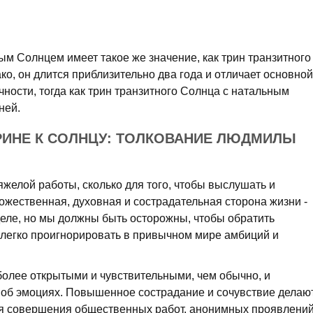
ым Солнцем имеет такое же значение, как трин транзитного
о, он длится приблизительно два года и отличает основной
чности, тогда как трин транзитного Солнца с натальным
ней.
РИНЕ К СОЛНЦУ: ТОЛКОВАНИЕ ЛЮДМИЛЫ
яжелой работы, сколько для того, чтобы выслушать и
дожественная, духовная и сострадательная сторона жизни -
деле, но мы должны быть осторожны, чтобы обратить
о легко проигнорировать в привычном мире амбиций и
более открытыми и чувствительными, чем обычно, и
е об эмоциях. Повышенное сострадание и сочувствие делаю
я совершения общественных работ, анонимных проявлени