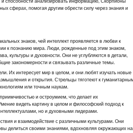
и и способности анализировать информацию, Скорпионы
ных сферах, помогая другим обрести силу через знания и
кальных знаков, чей интеллект проявляется в любви к
и к познанию мира. Люди, рожденные под этим знаком,
а, культуры и духовности. Они не углубляются в детали,
общие закономерности и связывать различные темы.
и. Их интересует мир в целом, и они любят изучать новые
азмышления и открытия. Стрельцы тяготеют к гуманитарны
ехнологиям или точным наукам.
приимчивостью и остроумием, что делает их
мение видеть картину в целом и философский подход к
интеллектуалами, но и духовными лидерами.
ествия и взаимодействие с различными культурами. Они
товы делиться своими знаниями, вдохновляя окружающих на