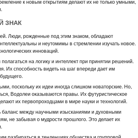
ремление к новым открытиям делают их не только умными,
.
Й ЗНАК
й. Люди, рожденные под этим знаком, обладают
нтеллектуальны и неутомимы в стремлении изучать новое.
хнологических инноваций.
полагаться на логику и интеллект при принятии решений.
. Их способность видеть на шаг впереди дает им
будущего.
ыми, поскольку их идеи иногда слишком новаторские. Но,
ться, Водолеи оказываются правы. Их футуристическое
елают их первопроходцами в мире науки и технологий.
ть баланс между научными изысканиями и духовными
ям, не забывая о мудрости прошлого. Это делает их
.
 им разбираться в тенденциях общества и групповой