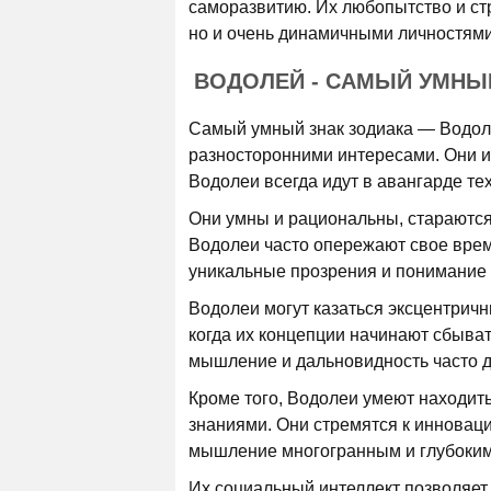
саморазвитию. Их любопытство и ст
но и очень динамичными личностями
ВОДОЛЕЙ - САМЫЙ УМНЫ
Самый умный знак зодиака — Водоле
разносторонними интересами. Они и
Водолеи всегда идут в авангарде те
Они умны и рациональны, стараются 
Водолеи часто опережают свое время
уникальные прозрения и понимание 
Водолеи могут казаться эксцентричн
когда их концепции начинают сбыва
мышление и дальновидность часто д
Кроме того, Водолеи умеют находи
знаниями. Они стремятся к инноваци
мышление многогранным и глубоким
Их социальный интеллект позволяет