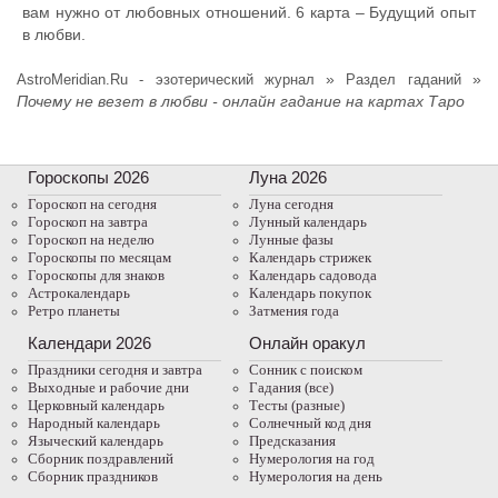
вам нужно от любовных отношений. 6 карта – Будущий опыт
в любви.
»
»
AstroMeridian.Ru - эзотерический журнал
Раздел гаданий
Почему не везет в любви - онлайн гадание на картах Таро
Гороскопы 2026
Луна 2026
Гороскоп на сегодня
Луна сегодня
Гороскоп на завтра
Лунный календарь
Гороскоп на неделю
Лунные фазы
Гороскопы по месяцам
Календарь стрижек
Гороскопы для знаков
Календарь садовода
Астрокалендарь
Календарь покупок
Ретро планеты
Затмения года
Календари 2026
Онлайн оракул
Праздники сегодня и завтра
Cонник с поиском
Выходные и рабочие дни
Гадания (все)
Церковный календарь
Тесты (разные)
Народный календарь
Солнечный код дня
Языческий календарь
Предсказания
Сборник поздравлений
Нумерология на год
Сборник праздников
Нумерология на день