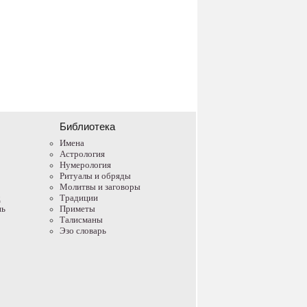
Библиотека
Имена
Астрология
Нумерология
Ритуалы и обряды
Молитвы и заговоры
д
Традиции
нь
Приметы
Талисманы
Эзо словарь