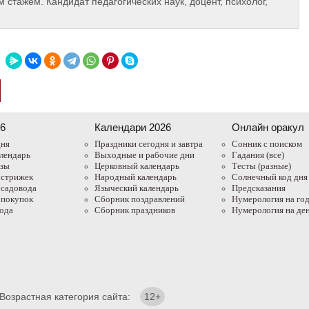
 стажем. Кандидат педагогических наук, доцент, психолог,
26
Календари 2026
Онлайн оракул
дня
Праздники сегодня и завтра
Cонник с поиском
лендарь
Выходные и рабочие дни
Гадания (все)
азы
Церковный календарь
Тесты (разные)
 стрижек
Народный календарь
Солнечный код дня
 садовода
Языческий календарь
Предсказания
 покупок
Сборник поздравлений
Нумерология на го
года
Сборник праздников
Нумерология на де
 Возрастная категория сайта:
12+