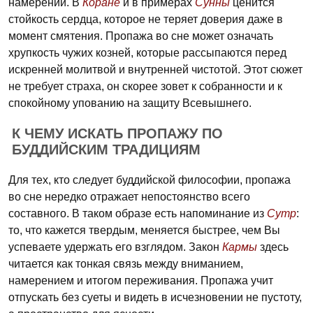
намерений. В
Коране
и в примерах
Сунны
ценится
стойкость сердца, которое не теряет доверия даже в
момент смятения. Пропажа во сне может означать
хрупкость чужих козней, которые рассыпаются перед
искренней молитвой и внутренней чистотой. Этот сюжет
не требует страха, он скорее зовет к собранности и к
спокойному упованию на защиту Всевышнего.
К ЧЕМУ ИСКАТЬ ПРОПАЖУ ПО
БУДДИЙСКИМ ТРАДИЦИЯМ
Для тех, кто следует буддийской философии, пропажа
во сне нередко отражает непостоянство всего
составного. В таком образе есть напоминание из
Сутр
:
то, что кажется твердым, меняется быстрее, чем Вы
успеваете удержать его взглядом. Закон
Кармы
здесь
читается как тонкая связь между вниманием,
намерением и итогом переживания. Пропажа учит
отпускать без суеты и видеть в исчезновении не пустоту,