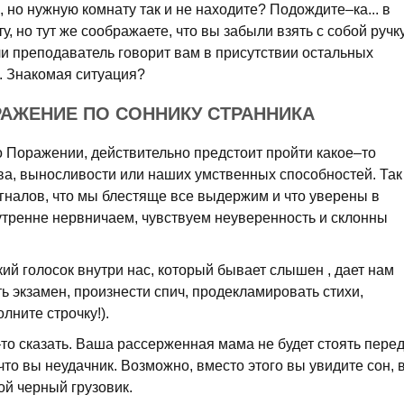
 но нужную комнату так и не находите? Подождите–ка... в
у, но тут же соображаете, что вы забыли взять с собой ручку
и преподаватель говорит вам в присутствии остальных
а. Знакомая ситуация?
РАЖЕНИЕ ПО СОННИКУ СТРАННИКА
о Поражении, действительно предстоит пройти какое–то
а, выносливости или наших умственных способностей. Так
гналов, что мы блестяще все выдержим и что уверены в
утренне нервничаем, чувствуем неуверенность и склонны
ий голосок внутри нас, который бывает слышен , дает нам
ь экзамен, произнести спич, продекламировать стихи,
лните строчку!).
–то сказать. Ваша рассерженная мама не будет стоять пере
что вы неудачник. Возможно, вместо этого вы увидите сон, 
ой черный грузовик.