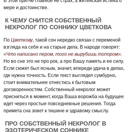
В этой притче главное не страх, а житейская истина о
мере и достоинстве.
К ЧЕМУ СНИТСЯ СОБСТВЕННЫЙ
НЕКРОЛОГ ПО СОННИКУ ЦВЕТКОВА
По
Цветкову
, такой сон нередко связан с переменой
взгляда на себя и на старые дела. В народе говорят:
«Что написано пером, того не вырубишь топором».
Но во сне это не про рок, а про Вашу память и ее силу.
Если сюжет был ясным, значит, впереди удача в делах,
где нужна точность. Если текст выглядел сумбурно,
стоит внимательнее отнестись к бытовым
договоренностям. Собственный некролог может
присниться в момент, когда Ваша ворожба на будущее
идет через простые повседневные решения. Тогда
примета сна зовет к тишине и здравому смыслу.
ПРО СОБСТВЕННЫЙ НЕКРОЛОГ В
ЭЗОТЕРИЧЕСКОМ СОННИКЕ