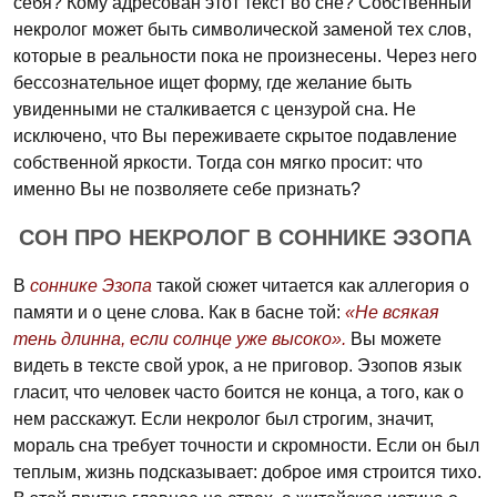
себя? Кому адресован этот текст во сне? Собственный
некролог может быть символической заменой тех слов,
которые в реальности пока не произнесены. Через него
бессознательное ищет форму, где желание быть
увиденными не сталкивается с цензурой сна. Не
исключено, что Вы переживаете скрытое подавление
собственной яркости. Тогда сон мягко просит: что
именно Вы не позволяете себе признать?
СОН ПРО НЕКРОЛОГ В СОННИКЕ ЭЗОПА
В
соннике Эзопа
такой сюжет читается как аллегория о
памяти и о цене слова. Как в басне той:
«Не всякая
тень длинна, если солнце уже высоко».
Вы можете
видеть в тексте свой урок, а не приговор. Эзопов язык
гласит, что человек часто боится не конца, а того, как о
нем расскажут. Если некролог был строгим, значит,
мораль сна требует точности и скромности. Если он был
теплым, жизнь подсказывает: доброе имя строится тихо.