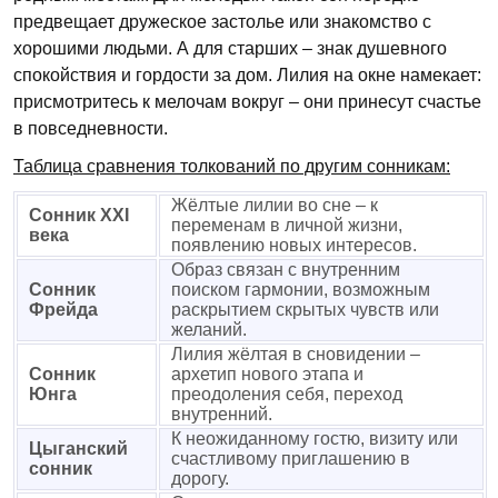
предвещает дружеское застолье или знакомство с
хорошими людьми. А для старших – знак душевного
спокойствия и гордости за дом. Лилия на окне намекает:
присмотритесь к мелочам вокруг – они принесут счастье
в повседневности.
Таблица сравнения толкований по другим сонникам:
Жёлтые лилии во сне – к
Сонник XXI
переменам в личной жизни,
века
появлению новых интересов.
Образ связан с внутренним
Сонник
поиском гармонии, возможным
Фрейда
раскрытием скрытых чувств или
желаний.
Лилия жёлтая в сновидении –
Сонник
архетип нового этапа и
Юнга
преодоления себя, переход
внутренний.
К неожиданному гостю, визиту или
Цыганский
счастливому приглашению в
сонник
дорогу.