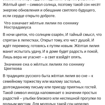
Жёлтый цвет – символ солнца, поэтому такой сон несёт
энергию обновления и обещание светлого будущего,
если сердце открыто доброте.
Что означает жёлтые лилии по соннику
Нострадамуса
В ночи цветок, что солнцем озарён, И тайный смысл, что
спрятан в лепестках, Открыт тому, кто чист душой, И
ждёт перемену, готовясь к путям новым. Жёлтая лилия
манит испытать удачу, И в доме будет радость и покой,
Лишь вера не угаснет – а свет взойдёт опять.
Значение сна о жёлтых лилиях по соннику
Цветкова
В традициях русского быта жёлтая лилия во сне – к
семейному торжеству или малому застолью,
долгожданному письму или приезду приятных гостей.
Такой символ иногда напоминает о значении простых
радостей – улыбки близкого или неспешной прогулки по
родным местам. Для молодых такой сон нередко