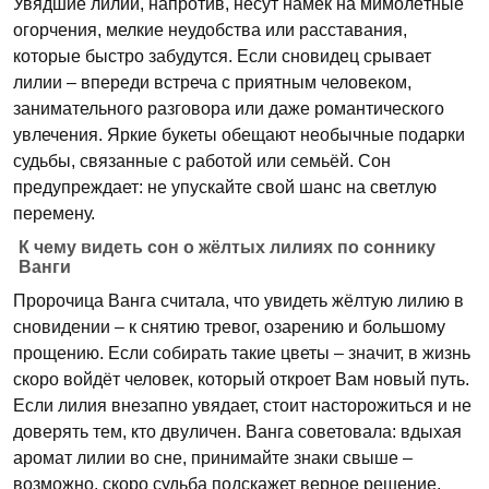
Увядшие лилии, напротив, несут намёк на мимолётные
огорчения, мелкие неудобства или расставания,
которые быстро забудутся. Если сновидец срывает
лилии – впереди встреча с приятным человеком,
занимательного разговора или даже романтического
увлечения. Яркие букеты обещают необычные подарки
судьбы, связанные с работой или семьёй. Сон
предупреждает: не упускайте свой шанс на светлую
перемену.
К чему видеть сон о жёлтых лилиях по соннику
Ванги
Пророчица Ванга считала, что увидеть жёлтую лилию в
сновидении – к снятию тревог, озарению и большому
прощению. Если собирать такие цветы – значит, в жизнь
скоро войдёт человек, который откроет Вам новый путь.
Если лилия внезапно увядает, стоит насторожиться и не
доверять тем, кто двуличен. Ванга советовала: вдыхая
аромат лилии во сне, принимайте знаки свыше –
возможно, скоро судьба подскажет верное решение.