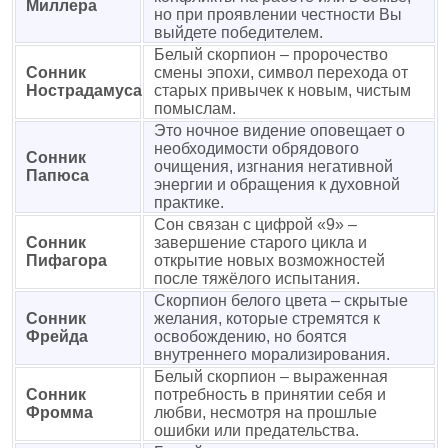
Миллера
но при проявлении честности Вы
выйдете победителем.
Белый скорпион – пророчество
Сонник
смены эпохи, символ перехода от
Нострадамуса
старых привычек к новым, чистым
помыслам.
Это ночное видение оповещает о
необходимости обрядового
Сонник
очищения, изгнания негативной
Папюса
энергии и обращения к духовной
практике.
Сон связан с цифрой «9» –
Сонник
завершение старого цикла и
Пифагора
открытие новых возможностей
после тяжёлого испытания.
Скорпион белого цвета – скрытые
Сонник
желания, которые стремятся к
Фрейда
освобождению, но боятся
внутреннего морализирования.
Белый скорпион – выраженная
Сонник
потребность в принятии себя и
Фромма
любви, несмотря на прошлые
ошибки или предательства.