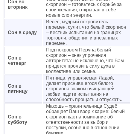
Сон во
скорпион – готовьтесь к борьбе за
вторник
свои желания, открывая в себе
новые слои энергии.
Велес, мудрый покровитель
перемен, сулит, что белый скорпион
Сон в среду
– вестник испытания на границах
торговли, общения и внезапных
перемен.
Под покровом Перуна белый
скорпион – знак упрочения
Сон в
авторитета: не исключено, что Вам
четверг
придется проявить силу духа в
коллективе или семье.
Пятница, управляемая Ладой,
делает приснившегося белого
Сон в
скорпиона знаком очищающей
пятницу
любви: ждите испытания на
способность прощать и отпускать.
Макошь – хранительница Судеб
обращает Ваш взор к карме: белый
Сон в
скорпион как напоминание об
субботу
ответственности за выбор и
поступки, особенно в отношении
близких.