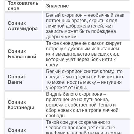
Толкователь
Значение
снов
Белый скорпион – необычный знак
потаённых врагов, скрытых под
Сонник
личиной доброжелателей, чья
Артемидора
зависть может быть побеждена
добрым умом.
Такое сновидение символизирует
встречу с духовным испытанием
Сонник
или вмешательство высших сил,
Блаватской
которые учат через боль идти к
свету.
Белый скорпион снится к тому, что
Сонник
среди самых родных и близких кто-
Ванги
то может носить маску – интуиция
убережет от беды.
Видеть белого скорпиона –
приглашение на путь воина,
Сонник
встреча с собственной Тенью и
Кастанеды
сбор новых сил на тропе личной
свободы.
Такой сон для современного
человека предвещает скрытые
Сонник
конфликты на работе или в семье,