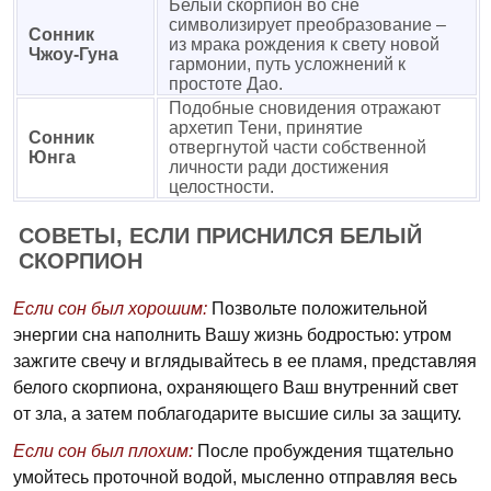
Белый скорпион во сне
символизирует преобразование –
Сонник
из мрака рождения к свету новой
Чжоу-Гуна
гармонии, путь усложнений к
простоте Дао.
Подобные сновидения отражают
архетип Тени, принятие
Сонник
отвергнутой части собственной
Юнга
личности ради достижения
целостности.
СОВЕТЫ, ЕСЛИ ПРИСНИЛСЯ БЕЛЫЙ
СКОРПИОН
Если сон был хорошим:
Позвольте положительной
энергии сна наполнить Вашу жизнь бодростью: утром
зажгите свечу и вглядывайтесь в ее пламя, представляя
белого скорпиона, охраняющего Ваш внутренний свет
от зла, а затем поблагодарите высшие силы за защиту.
Если сон был плохим:
После пробуждения тщательно
умойтесь проточной водой, мысленно отправляя весь