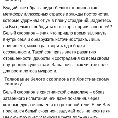
Буддийские образы видят белого скорпиона как
метафору иллюзорных страхов и жажды постоянства,
которые удерживают ум в плену страданий. Задаётесь
ли Вы целью освободиться от старых привязанностей?
Белый скорпион – знак, что пришло время заглянуть
внутрь себя и обнаружить источник страха. Лишь
приняв его, можно растворить яд в бодхи –
осознанности. Такой сон призывает к развитию
отрешённости, доброты и сострадания ко всем своим
внутренним существам. Ваша ночь – как чистое поле
для роста лотоса мудрости.
Толкование белого скорпиона по Христианскому
соннику
Белый скорпион в христианской символике – образ
затаённого испытания или даже покаяния, через
которые душа очищается от греховной тени. Если Вам
приснился белый скорпион, задумайтесь: не носите ли
Вы скрытую обиду? Мирская суета должна быть