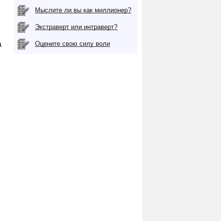
Мыслите ли вы как миллионер?
Экстраверт или интраверт?
а
Оцените свою силу воли