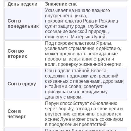
День недели
Значение сна
Указывает на начало важного
внутреннего цикла,
Сон в
покровительство Рода и Рожаниц
понедельник
сулит защиту рода, глубокое
осознание женской природы,
единение с Матерью-Луной.
Под покровительством Ярилы,
усиливает стремление к действию,
Сон во
может предвещать неожиданные
вторник
повороты, испытания страсти и
воли, проверку жизненной энергии.
Сон наделён тайной Велеса,
содержит подсказки для решений,
связанных с переменами, дорогами
Сон в среду
и тайнами слова; советует
прислушаться к невидимому
диалогу с миром.
Перун способствует обновлению
через борьбу, взгляд на свои цели и
Сон в
внутренние конфликты становится
четверг
яснее; Луна может стать союзником
в преодолении препятствий.
Под знаком Лады раскрываются