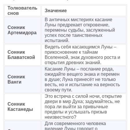
Толкователь
Значение
снов
В античных мистериях касание
Луны предрекает откровение,
Сонник
перемены судьбы, заслуженный
Артемидора
успех после таинственных
испытаний.
Видеть себя касающимся Луны –
Сонник
прикосновение к тайнам
Блаватской
Вселенной, знак духовного роста и
открытия древних знаний.
Касание Луны – послание рода,
ожидайте вещего знака и перемен
Сонник
в душе; Луна принесёт не только
Ванги
весть, но и испытание на верность
своему пути.
Это встреча с силой ночи, открытие
двери в мир Духа; задумайтесь, не
Сонник
пора ли выйти за привычные
Кастанеды
пределы и услышать призыв
неизвестного?
Для современного человека
видение Луны говорит о