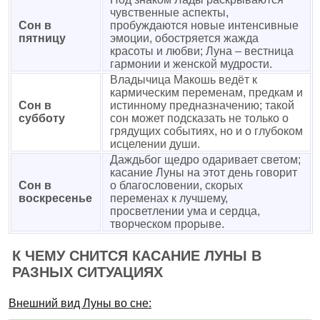
чувственные аспекты,
Сон в
пробуждаются новые интенсивные
пятницу
эмоции, обостряется жажда
красоты и любви; Луна – вестница
гармонии и женской мудрости.
Владычица Макошь ведёт к
кармическим переменам, предкам и
Сон в
истинному предназначению; такой
субботу
сон может подсказать не только о
грядущих событиях, но и о глубоком
исцелении души.
Даждьбог щедро одаривает светом;
касание Луны на этот день говорит
Сон в
о благословении, скорых
воскресенье
переменах к лучшему,
просветлении ума и сердца,
творческом прорыве.
К ЧЕМУ СНИТСЯ КАСАНИЕ ЛУНЫ В
РАЗНЫХ СИТУАЦИЯХ
Внешний вид Луны во сне: