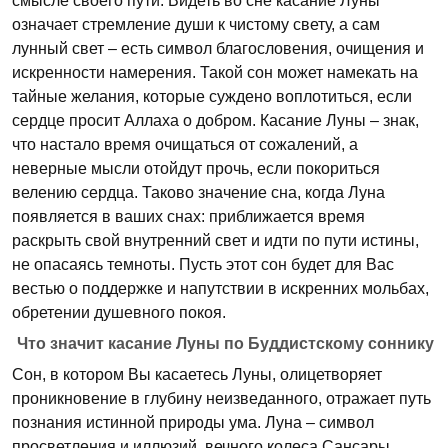
смысле своего пути. Видеть во сне касание Луны
означает стремление души к чистому свету, а сам
лунный свет – есть символ благословения, очищения и
искренности намерения. Такой сон может намекать на
тайные желания, которые суждено воплотиться, если
сердце просит Аллаха о добром. Касание Луны – знак,
что настало время очищаться от сожалений, а
неверные мысли отойдут прочь, если покориться
велению сердца. Таково значение сна, когда Луна
появляется в ваших снах: приближается время
раскрыть свой внутренний свет и идти по пути истины,
не опасаясь темноты. Пусть этот сон будет для Вас
вестью о поддержке и напутствии в искренних мольбах,
обретении душевного покоя.
Что значит касание Луны по Буддистскому соннику
Сон, в котором Вы касаетесь Луны, олицетворяет
проникновение в глубину неизведанного, отражает путь
познания истинной природы ума. Луна – символ
просветления и иллюзий, вечного колеса Сансары.