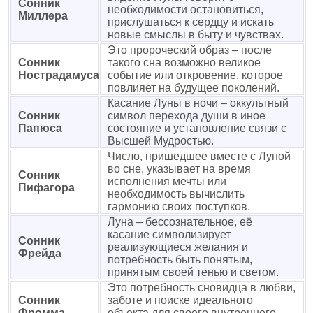
Сонник
необходимости остановиться,
Миллера
прислушаться к сердцу и искать
новые смыслы в быту и чувствах.
Это пророческий образ – после
Сонник
такого сна возможно великое
Нострадамуса
событие или откровение, которое
повлияет на будущее поколений.
Касание Луны в ночи – оккультный
Сонник
символ перехода души в иное
Папюса
состояние и установление связи с
Высшей Мудростью.
Число, пришедшее вместе с Луной
во сне, указывает на время
Сонник
исполнения мечты или
Пифагора
необходимость вычислить
гармонию своих поступков.
Луна – бессознательное, её
касание символизирует
Сонник
реализующиеся желания и
Фрейда
потребность быть понятым,
принятым своей тенью и светом.
Это потребность сновидца в любви,
Сонник
заботе и поиске идеального
Фромма
объекта для своего внутреннего