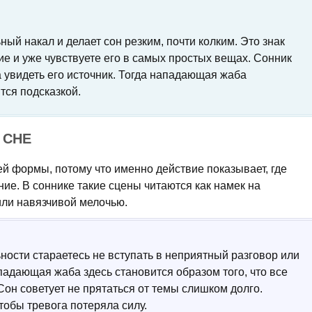
ый накал и делает сон резким, почти колким. Это знак
ие и уже чувствуете его в самых простых вещах. Сонник
а увидеть его источник. Тогда нападающая жаба
тся подсказкой.
 СНЕ
 формы, потому что именно действие показывает, где
ие. В соннике такие сцены читаются как намек на
или навязчивой мелочью.
ьности стараетесь не вступать в неприятный разговор или
падающая жаба здесь становится образом того, что все
он советует не прятаться от темы слишком долго.
тобы тревога потеряла силу.