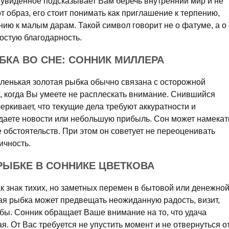
увиденное подсказывает Вам беречь внутренний мир и не
т образ, его стоит понимать как приглашение к терпению,
ию к малым дарам. Такой символ говорит не о фатуме, а о
остую благодарность.
КА ВО СНЕ: СОННИК МИЛЛЕРА
ленькая золотая рыбка обычно связана с осторожной
, когда Вы умеете не расплескать внимание. Снившийся
еркивает, что текущие дела требуют аккуратности и
даете новости или небольшую прибыль. Сон может намекат
 обстоятельств. При этом он советует не переоценивать
ичность.
РЫБКЕ В СОННИКЕ ЦВЕТКОВА
ак знак тихих, но заметных перемен в бытовой или денежно
я рыбка может предвещать неожиданную радость, визит,
бы. Сонник обращает Ваше внимание на то, что удача
я. От Вас требуется не упустить момент и не отвернуться о