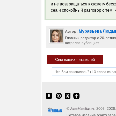
и не возвращаться к сюжету беск
сна и спокойный разговор с тем, 
Муравьева Людм
Автор:
Главный редактор с 20-летним
астролог, публицист.
Сны наших читателей
©
, 2006–2026
AstroMeridian.ru
Сетевое издание (сайт) зар