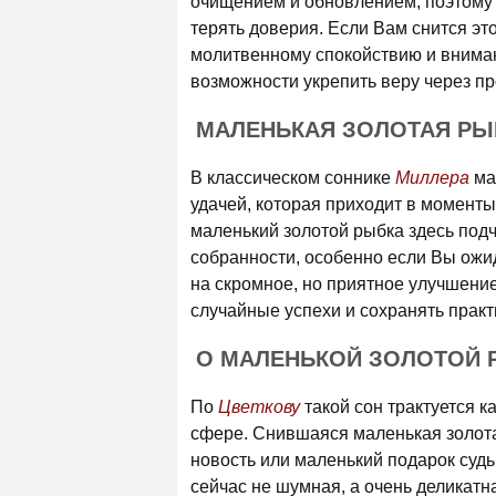
очищением и обновлением, поэтому 
терять доверия. Если Вам снится это
молитвенному спокойствию и вниман
возможности укрепить веру через пр
МАЛЕНЬКАЯ ЗОЛОТАЯ РЫБ
В классическом соннике
Миллера
ма
удачей, которая приходит в моменты
маленький золотой рыбка здесь подч
собранности, особенно если Вы ожи
на скромное, но приятное улучшение
случайные успехи и сохранять практ
О МАЛЕНЬКОЙ ЗОЛОТОЙ 
По
Цветкову
такой сон трактуется к
сфере. Снившаяся маленькая золота
новость или маленький подарок судь
сейчас не шумная, а очень деликатна