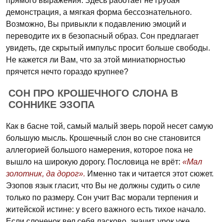
прямого выражения. Здесь работает не грубая
демонстрация, а мягкая форма бессознательного.
Возможно, Вы привыкли к подавлению эмоций и
переводите их в безопасный образ. Сон предлагает
увидеть, где скрытый импульс просит больше свободы.
Не кажется ли Вам, что за этой миниатюрностью
прячется нечто гораздо крупнее?
СОН ПРО КРОШЕЧНОГО СЛОНА В
СОННИКЕ ЭЗОПА
Как в басне той, самый малый зверь порой несет самую
большую мысль. Крошечный слон во сне становится
аллегорией большого намерения, которое пока не
вышло на широкую дорогу. Пословица не врёт:
«Мал
золотник, да дорог».
Именно так и читается этот сюжет.
Эзопов язык гласит, что Вы не должны судить о силе
только по размеру. Сон учит Вас морали терпения и
житейской истине: у всего важного есть тихое начало.
Если слоненок вел себя ласково, значит, урок уже