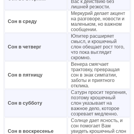
Вас к действию без
лишней резкости.
Меркурий делает акцент
на разговоре, новости и
Сон в среду
маленьком, но важном
сообщении.
Юпитер расширяет
смысл, и крошечный
Сон в четверг
слон обещает рост того,
что пока выглядит
скромно.
Венера смягчает
трактовку, превращая
Сон в пятницу
сон в знак симпатии,
заботы и приятного
отклика.
Сатурн просит терпения,
поэтому крошечный
Сон в субботу
слон указывает на
важное дело, которое
созревает медленно.
Солнце дает ясность, и
сон помогает Вам
Сон в воскресенье
увидеть крошечный слон