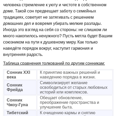
человека стремление к уюту и чистоте в собственном
доме. Такой сон предвещает заботу о семейных
традициях, советует не затягивать с решением
домашних дел и вовремя убирать мелкие разлады.
Иногда это взгляд на себя со стороны: не слишком ли
много накопилось ненужного? Пусть метла будет Вашим
союзником на пути к душевному миру. Как только
наведёте порядок вокруг, наступит гармония и
внутренняя радость.
Таблица сравнения толкований по другим сонникам:
Сонник XXI
К принятию важных решений и
века
наведению порядка в жизни.
Символизирует желание
Сонник
освободиться от старых любовных
Фрейда
историй или комплексов.
Обещает обновление,
Сонник
преображение пространства и
Чжоу-Гуна
улучшение быта.
Тибетский
К очищению кармы и снятию