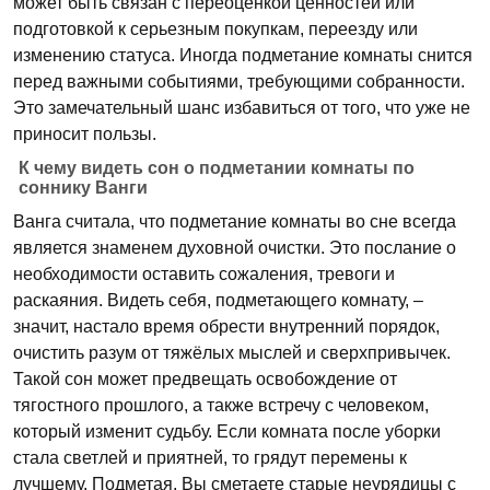
может быть связан с переоценкой ценностей или
подготовкой к серьезным покупкам, переезду или
изменению статуса. Иногда подметание комнаты снится
перед важными событиями, требующими собранности.
Это замечательный шанс избавиться от того, что уже не
приносит пользы.
К чему видеть сон о подметании комнаты по
соннику Ванги
Ванга считала, что подметание комнаты во сне всегда
является знаменем духовной очистки. Это послание о
необходимости оставить сожаления, тревоги и
раскаяния. Видеть себя, подметающего комнату, –
значит, настало время обрести внутренний порядок,
очистить разум от тяжёлых мыслей и сверхпривычек.
Такой сон может предвещать освобождение от
тягостного прошлого, а также встречу с человеком,
который изменит судьбу. Если комната после уборки
стала светлей и приятней, то грядут перемены к
лучшему. Подметая, Вы сметаете старые неурядицы с