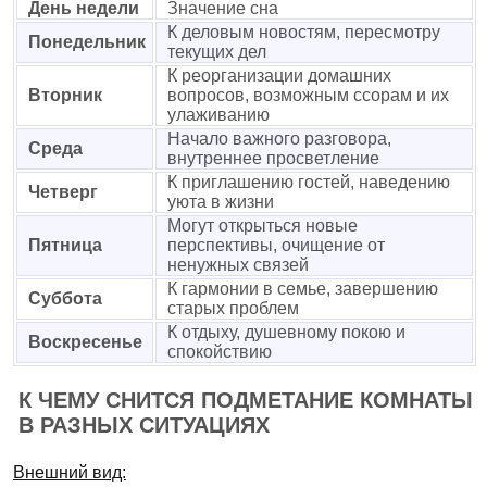
День недели
Значение сна
К деловым новостям, пересмотру
Понедельник
текущих дел
К реорганизации домашних
Вторник
вопросов, возможным ссорам и их
улаживанию
Начало важного разговора,
Среда
внутреннее просветление
К приглашению гостей, наведению
Четверг
уюта в жизни
Могут открыться новые
Пятница
перспективы, очищение от
ненужных связей
К гармонии в семье, завершению
Суббота
старых проблем
К отдыху, душевному покою и
Воскресенье
спокойствию
К ЧЕМУ СНИТСЯ ПОДМЕТАНИЕ КОМНАТЫ
В РАЗНЫХ СИТУАЦИЯХ
Внешний вид: