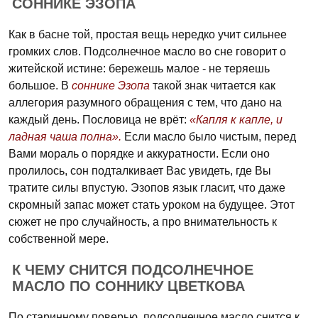
СОННИКЕ ЭЗОПА
Как в басне той, простая вещь нередко учит сильнее
громких слов. Подсолнечное масло во сне говорит о
житейской истине: бережешь малое - не теряешь
большое. В
соннике Эзопа
такой знак читается как
аллегория разумного обращения с тем, что дано на
каждый день. Пословица не врёт:
«Капля к капле, и
ладная чаша полна».
Если масло было чистым, перед
Вами мораль о порядке и аккуратности. Если оно
пролилось, сон подталкивает Вас увидеть, где Вы
тратите силы впустую. Эзопов язык гласит, что даже
скромный запас может стать уроком на будущее. Этот
сюжет не про случайность, а про внимательность к
собственной мере.
К ЧЕМУ СНИТСЯ ПОДСОЛНЕЧНОЕ
МАСЛО ПО СОННИКУ ЦВЕТКОВА
По старинному поверью, подсолнечное масло снится к