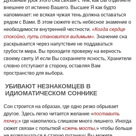
Духовный урок этого сна связан с тем, как Вы отделяете
внешнее от истинно Вашего. Высшее Я как будто
напоминает: не всякая чужая тень должна оставаться
рядом с Вами. В этом сюжете есть небесное знамение о
необходимости внутренней честности.
«Когда сердце
спокойно, путь становится видимым».
Значение сна
раскрывается через напутствие не поддаваться
грубости мира. Вы проходите проверку на верность
своему свету. И если Вы сохраняете ясность, Хранители
словно отступают в сторону, оставляя Вам
пространство для выбора.
УБИВАЮТ НЕЗНАКОМЦЕВ В
ИДИОМАТИЧЕСКОМ СОННИКЕ
Сон строится на образах, где одно резко обрывает
другое. Здесь легко читается желание «
поставить
точку,
» где накопилось слишком много лишнего. Иногда
сюжет связан с попыткой «
сжечь мосты,
» чтобы больше
не возвращаться в старую путаницу. Вы можете