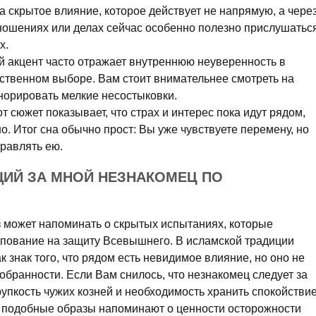
а скрытое влияние, которое действует не напрямую, а чере
тношениях или делах сейчас особенно полезно прислушатьс
х.
 акцент часто отражает внутреннюю неуверенность в
бственном выборе. Вам стоит внимательнее смотреть на
гнорировать мелкие несостыковки.
от сюжет показывает, что страх и интерес пока идут рядом,
. Итог сна обычно прост: Вы уже чувствуете перемену, но
равлять ею.
ЩИЙ ЗА МНОЙ НЕЗНАКОМЕЦ ПО
 может напоминать о скрытых испытаниях, которые
пование на защиту Всевышнего. В исламской традиции
 знак того, что рядом есть невидимое влияние, но оно не
бранности. Если Вам снилось, что незнакомец следует за
упкость чужих козней и необходимость хранить спокойствие
подобные образы напоминают о ценности осторожности