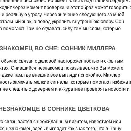
ое внешнее беспокойство имеет власть над Вашим сердцем.
ходит через момент проверки, и этот образ может говорить 
 и реальную угрозу. Через значение следующего за мной
атальный знак, а повод укрепить внутреннюю опору. Сон
ра помогают Вам не отдавать силу тем мыслям, которые
ЗНАКОМЕЦ ВО СНЕ: СОННИК МИЛЛЕРА
т обычно связан с деловой настороженностью и скрытым
тах. Снившийся незнакомец показывает, что Вы можете
 даже там, где внешне все выглядит спокойно. Миллер
ность замечать мелкие сигналы, которые помогают избежат
ет не спешить с доверием и аккуратнее проверять новости и
НЕЗНАКОМЦЕ В СОННИКЕ ЦВЕТКОВА
ко связывается с неожиданным визитом, известием или
 незнакомец здесь выглядит как знак того, что в Вашу