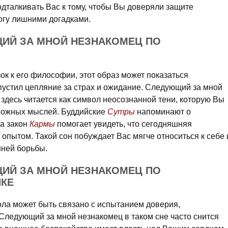
подталкивать Вас к тому, чтобы Вы доверяли защите
огу лишними догадками.
ЩИЙ ЗА МНОЙ НЕЗНАКОМЕЦ ПО
зок к его философии, этот образ может показаться
пустил цепляние за страх и ожидание. Следующий за мной
здесь читается как символ неосознанной тени, которую Вы
евожных мыслей. Буддийские
Сутры
напоминают о
 а закон
Кармы
помогает увидеть, что сегодняшняя
пытом. Такой сон побуждает Вас мягче относиться к себе 
нней борьбы.
ЩИЙ ЗА МНОЙ НЕЗНАКОМЕЦ ПО
КЕ
ола может быть связано с испытанием доверия,
 Следующий за мной незнакомец в таком сне часто снится