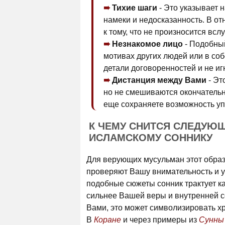
Тихие шаги
- Это указывает н
намеки и недосказанность. В о
к тому, что не произносится вслу
Незнакомое лицо
- Подобный
мотивах других людей или в со
детали договоренностей и не и
Дистанция между Вами
- Эт
но не смешиваются окончательно
еще сохраняете возможность уп
К ЧЕМУ СНИТСЯ СЛЕДУЮ
ИСЛАМСКОМУ СОННИКУ
Для верующих мусульман этот образ
проверяют Вашу внимательность и у
подобные сюжеты сонник трактует как
сильнее Вашей веры и внутренней со
Вами, это может символизировать хр
В
Коране
и через примеры из
Сунны