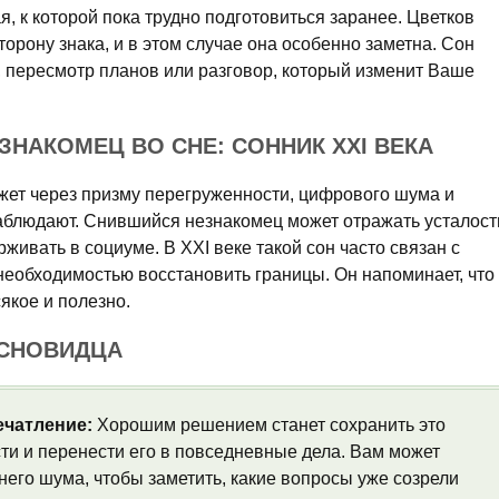
, к которой пока трудно подготовиться заранее. Цветков
орону знака, и в этом случае она особенно заметна. Сон
, пересмотр планов или разговор, который изменит Ваше
НАКОМЕЦ ВО СНЕ: СОННИК XXI ВЕКА
жет через призму перегруженности, цифрового шума и
аблюдают. Снившийся незнакомец может отражать усталост
живать в социуме. В XXI веке такой сон часто связан с
необходимостью восстановить границы. Он напоминает, что
якое и полезно.
 СНОВИДЦА
ечатление:
Хорошим решением станет сохранить это
и и перенести его в повседневные дела. Вам может
его шума, чтобы заметить, какие вопросы уже созрели