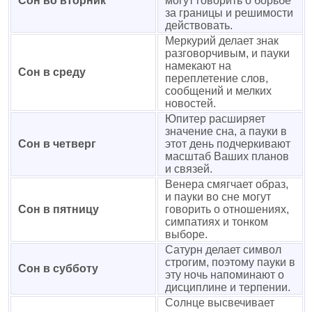
Сон во вторник
могут говорить о борьбе
за границы и решимости
действовать.
Меркурий делает знак
разговорчивым, и пауки
намекают на
Сон в среду
переплетение слов,
сообщений и мелких
новостей.
Юпитер расширяет
значение сна, а пауки в
Сон в четверг
этот день подчеркивают
масштаб Ваших планов
и связей.
Венера смягчает образ,
и пауки во сне могут
Сон в пятницу
говорить о отношениях,
симпатиях и тонком
выборе.
Сатурн делает символ
строгим, поэтому пауки в
Сон в субботу
эту ночь напоминают о
дисциплине и терпении.
Солнце высвечивает