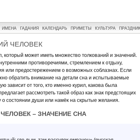
ИМЕНА
ГАДАНИЯ
КАЛЕНДАРЬ
ПРИМЕТЫ
КУЛЬТУРА
ПРАЗДНИ
ИЙ ЧЕЛОВЕК
л, который может иметь множество толкований и значений.
внутренними противоречиями, стремлением к отдыху,
я или предостережением о возможных соблазнах. Если
жно обратить внимание на детали сна и испытываемые
ю зависит от того, кто именно курил, какова была
редлагает рассмотреть такой образ как знак предстоящих
у о состоянии души или намёк на скрытые желания.
 ЧЕЛОВЕК – ЗНАЧЕНИЕ СНА
тный; где дым, там рассудок омрачен» (русская