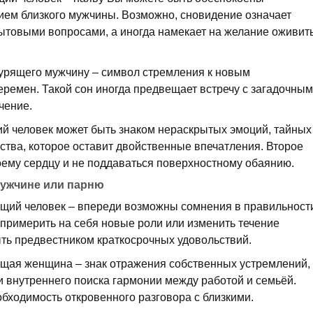
ем близкого мужчины. Возможно, сновидение означает
товыми вопросами, а иногда намекает на желание оживит
курящего мужчину – символ стремления к новым
еремен. Такой сон иногда предвещает встречу с загадочным
чение.
й человек может быть знаком нераскрытых эмоций, тайных
ства, которое оставит двойственные впечатления. Второе
оему сердцу и не поддаваться поверхностному обаянию.
мужчине или парню
щий человек – впереди возможны сомнения в правильност
 примерить на себя новые роли или изменить течение
ыть предвестником краткосрочных удовольствий.
щая женщина – знак отражения собственных устремлений,
 внутреннего поиска гармонии между работой и семьёй.
бходимость откровенного разговора с близкими.