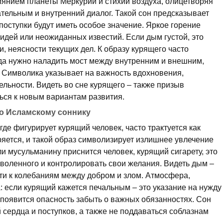
иянием планеты Меркурий и стихии воздуха, олицетворяя
ательным и внутренний диалог. Такой сон предсказывает
 поступки будут иметь особое значение. Яркое горение
идей или неожиданных известий. Если дым густой, это
 неясности текущих дел. К образу курящего часто
да нужно наладить мост между внутренним и внешним,
 Символика указывает на важность вдохновения,
льности. Видеть во сне курящего – также призыв
ься к новым вариантам развития.
по Исламскому соннику
где фигурирует курящий человек, часто трактуется как
яется, и такой образ символизирует излишнее увлечение
 мусульманину приснится человек, курящий сигарету, это
воленного и контролировать свои желания. Видеть дым –
сти к колебаниям между добром и злом. Атмосфера,
 если курящий кажется печальным – это указание на нужду
 появится опасность забыть о важных обязанностях. Сон
й сердца и поступков, а также не поддаваться соблазнам