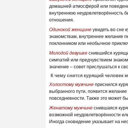
домашней атмосферой или поведени
внутреннюю неудовлетворённость бы
отношения.
Одинокой женщине
увидеть во сне 
знакомствам, внутреннее желание п
поклонником или необычное приклю
Молодой девушке
снившийся курящи
симпатий или предчувствием знаком
значение – совет прислушаться к св
К чему снится курящий человек 
Холостому мужчине
приснился куря
выбранного пути, появится желание
повседневности. Также это может б
Женатому мужчине
снившаяся куря
возможной неудовлетворённости или
Иногда сновидение указывает на нео