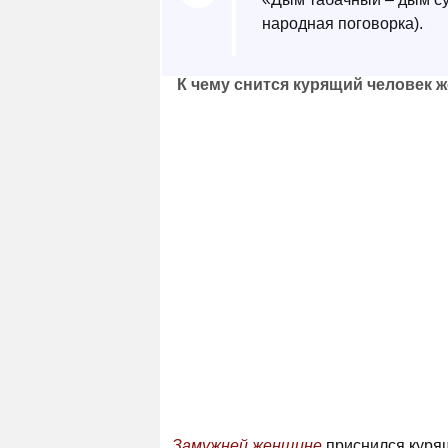
народная поговорка).
К чему снится курящий человек 
Замужней женщине
приснился курящ