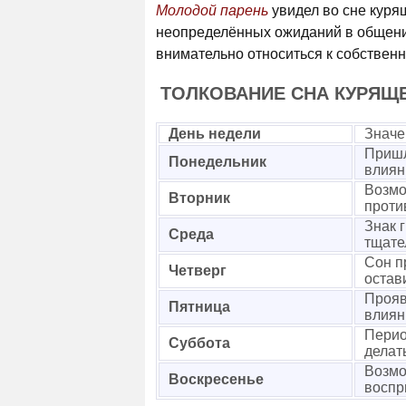
Молодой парень
увидел во сне курящ
неопределённых ожиданий в общени
внимательно относиться к собствен
ТОЛКОВАНИЕ СНА КУРЯЩ
День недели
Значе
Пришл
Понедельник
влиян
Возмо
Вторник
проти
Знак 
Среда
тщате
Сон п
Четверг
остав
Прояв
Пятница
влиян
Перио
Суббота
делат
Возмо
Воскресенье
воспр