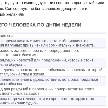
его друга – символ дружеских советов, скрытых тайн или
и. Сон советует не быть слишком доверчивым и
ным желаниям.
ЕГО ЧЕЛОВЕКА ПО ДНЯМ НЕДЕЛИ
ние сна
о время начать с чистого листа, избавившись от
ия пагубных привычек или сомнительных знакомств.
жность острого спора или непредвиденного
востояния с близкими.
грядущих новостей или предложений, которые стоит
льно обдумать.
редвещает знакомство с необычным человеком, который
ит глубокий след в жизни.
ление влечения к удовольствиям, есть риск поддаться
ию соблазна.
д для раздумий и переоценки приоритетов; не стоит
ь поспешных выводов.
жна встреча с человеком из прошлого, которую стоит
инять как знак судьбы.