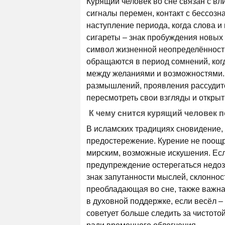
Курящий человек во сне связан с вл
сигналы перемен, контакт с бессозн
наступление периода, когда слова и
сигареты – знак пробуждения новых 
символ жизненной неопределённости,
обращаются в период сомнений, ког
между желаниями и возможностями.
размышлений, проявления рассудите
пересмотреть свои взгляды и открыт
К чему снится курящий человек 
В исламских традициях сновидение, 
предостережение. Курение не поощр
мирским, возможные искушения. Если
предупреждение остерегаться недоз
знак запутанности мыслей, склонно
преобладающая во сне, также важна:
в духовной поддержке, если весёл –
советует больше следить за чистото