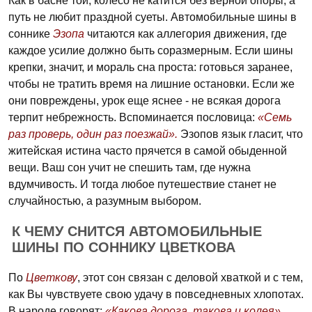
Как в басне той, колесо не катится без верной опоры, а
путь не любит праздной суеты. Автомобильные шины в
соннике
Эзопа
читаются как аллегория движения, где
каждое усилие должно быть соразмерным. Если шины
крепки, значит, и мораль сна проста: готовься заранее,
чтобы не тратить время на лишние остановки. Если же
они повреждены, урок еще яснее - не всякая дорога
терпит небрежность. Вспоминается пословица:
«Семь
раз проверь, один раз поезжай».
Эзопов язык гласит, что
житейская истина часто прячется в самой обыденной
вещи. Ваш сон учит не спешить там, где нужна
вдумчивость. И тогда любое путешествие станет не
случайностью, а разумным выбором.
К ЧЕМУ СНИТСЯ АВТОМОБИЛЬНЫЕ
ШИНЫ ПО СОННИКУ ЦВЕТКОВА
По
Цветкову
, этот сон связан с деловой хваткой и с тем,
как Вы чувствуете свою удачу в повседневных хлопотах.
В народе говорят:
«Какова дорога, такова и колея».