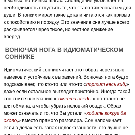
в малых, но точных шагах. Сновидение указывает на
необходимость отпустить то, что стало тяжеловатым для
души. В тонких мирах такие детали читаются как призыв
к спокойствию и порядку. Это значение сна лучше всего
раскрывается через тихое, но честное движение
вперед.
ВОНЮЧАЯ НОГА В ИДИОМАТИЧЕСКОМ
СОННИКЕ
Идиоматический сонник читает этот образ через язык
намеков и устойчивых выражений. Вонючая нога будто
подсказывает, что кто-то или что-то «
портит весь вид,
»
даже если остальное выглядит пристойно. Иногда такой
сон снится к желанию «
замести следы,
» но только не
для обмана, а чтобы убрать неловкий осадок. Образ
может означать и то, что Вы устали «
ходить вокруг да
около,
» вместо прямого разговора. Сон напоминает:
если в делах есть запах недосказанности, его лучше не
прятать. Толкование сна здесь опирается на живую