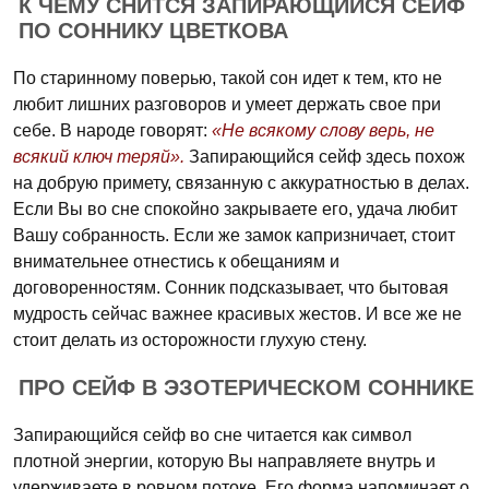
К ЧЕМУ СНИТСЯ ЗАПИРАЮЩИЙСЯ СЕЙФ
ПО СОННИКУ ЦВЕТКОВА
По старинному поверью, такой сон идет к тем, кто не
любит лишних разговоров и умеет держать свое при
себе. В народе говорят:
«Не всякому слову верь, не
всякий ключ теряй».
Запирающийся сейф здесь похож
на добрую примету, связанную с аккуратностью в делах.
Если Вы во сне спокойно закрываете его, удача любит
Вашу собранность. Если же замок капризничает, стоит
внимательнее отнестись к обещаниям и
договоренностям. Сонник подсказывает, что бытовая
мудрость сейчас важнее красивых жестов. И все же не
стоит делать из осторожности глухую стену.
ПРО СЕЙФ В ЭЗОТЕРИЧЕСКОМ СОННИКЕ
Запирающийся сейф во сне читается как символ
плотной энергии, которую Вы направляете внутрь и
удерживаете в ровном потоке. Его форма напоминает о