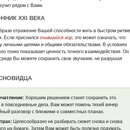
звучит рядом с Вами.
ОННИК XXI ВЕКА
бразе отражение Вашей способности жить в быстром ритм
и. Если приснился
снившийся хор
, это может означать, что
у личными целями и общими обязательствами. В условиях
но тонко показывает ценность точного взаимодействия. Он
среде Вы можете сохранить свое звучание, не разрушая
 СНОВИДЦА
ечатление:
Хорошим решением станет сохранить это
о в повседневные дела. Вам может помочь тихий вечер
йный разговор с близкими о совместных планах.
трах:
Целесообразно не разбирать сюжет снова и снова
 его на бумаге. Затем Вам может быть полезно подумать,