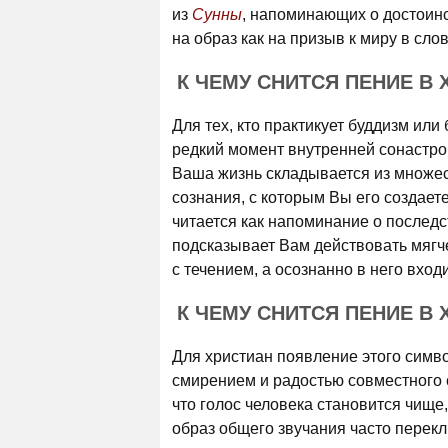
из
Сунны
, напоминающих о достоинс
на образ как на призыв к миру в сло
К ЧЕМУ СНИТСЯ ПЕНИЕ В
Для тех, кто практикует буддизм или
редкий момент внутренней сонастрой
Ваша жизнь складывается из множест
сознания, с которым Вы его создает
читается как напоминание о последс
подсказывает Вам действовать мягче
с течением, а осознанно в него входи
К ЧЕМУ СНИТСЯ ПЕНИЕ В
Для христиан появление этого симв
смирением и радостью совместного с
что голос человека становится чище
образ общего звучания часто перекли