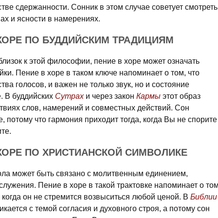
тве сдержанности. Сонник в этом случае советует смотреть
вах и ясности в намерениях.
 ХОРЕ ПО БУДДИЙСКИМ ТРАДИЦИЯМ
 близок к этой философии, пение в хоре может означать
ки. Пение в хоре в таком ключе напоминает о том, что
ва голосов, и важен не только звук, но и состояние
е. В буддийских
Сутрах
и через закон
Кармы
этот образ
твиях слов, намерений и совместных действий. Сон
, потому что гармония приходит тогда, когда Вы не спорите
те.
 ХОРЕ ПО ХРИСТИАНСКОЙ СИМВОЛИКЕ
ола может быть связано с молитвенным единением,
лужения. Пение в хоре в такой трактовке напоминает о том
, когда он не стремится возвыситься любой ценой. В
Библии
кается с темой согласия и духовного строя, а потому сон