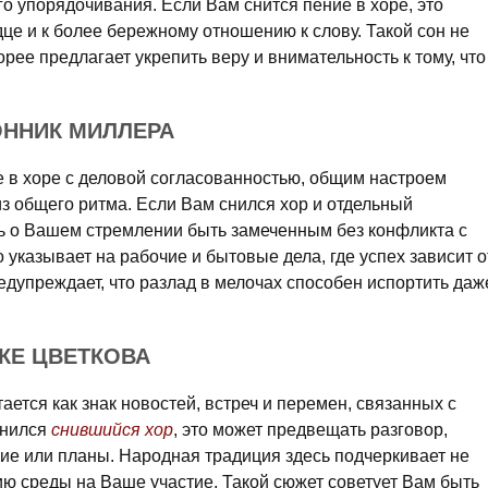
го упорядочивания. Если Вам снится пение в хоре, это
дце и к более бережному отношению к слову. Такой сон не
рее предлагает укрепить веру и внимательность к тому, что
ОННИК МИЛЛЕРА
е в хоре с деловой согласованностью, общим настроем
з общего ритма. Если Вам снился хор и отдельный
ть о Вашем стремлении быть замеченным без конфликта с
 указывает на рабочие и бытовые дела, где успех зависит о
едупреждает, что разлад в мелочах способен испортить даж
ИКЕ ЦВЕТКОВА
ается как знак новостей, встреч и перемен, связанных с
снился
снившийся хор
, это может предвещать разговор,
ие или планы. Народная традиция здесь подчеркивает не
ию среды на Ваше участие. Такой сюжет советует Вам быть