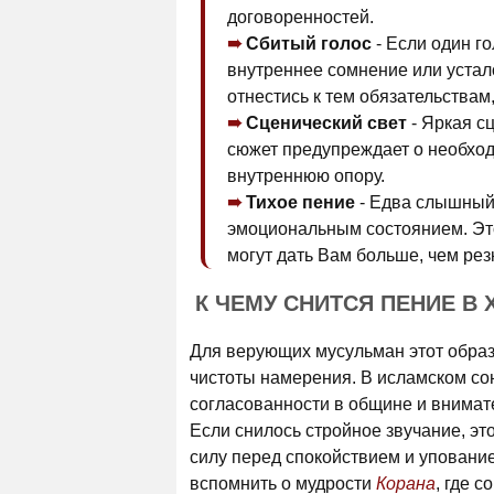
договоренностей.
Сбитый голос
- Если один г
внутреннее сомнение или устал
отнестись к тем обязательствам
Сценический свет
- Яркая с
сюжет предупреждает о необход
внутреннюю опору.
Тихое пение
- Едва слышный 
эмоциональным состоянием. Этот
могут дать Вам больше, чем рез
К ЧЕМУ СНИТСЯ ПЕНИЕ В
Для верующих мусульман этот образ
чистоты намерения. В исламском сон
согласованности в общине и внимате
Если снилось стройное звучание, эт
силу перед спокойствием и уповани
вспомнить о мудрости
Корана
, где 