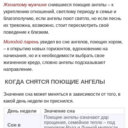
Женатому мужчине
снившиеся поющие ангелы – к
укреплению отношений, светлому периоду в семье и
благополучию, если ангелы поют светло, но если песнь
их тревожна, возможно, стоит пересмотреть своё
поведение к близким.
Молодой парень
увидел во сне ангелов, поющих хором,
– к открытию новых горизонтов, вдохновению на
начинания, но и к необходимости выбрать свое
жизненное кредо, словно ангелы подсказывают
направление.
КОГДА СНЯТСЯ ПОЮЩИЕ АНГЕЛЫ
Значение сна может меняться в зависимости от того, в
какой день недели он приснился.
День недели
Значение сна
Поющие ангелы означают дар
прощения, семейное тепло – под
Сон в
покровом Рода и Лунной мудрости