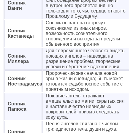
Сил, обещание добрых вестей и
Сонник
внутреннего просветления, но
Ванги
только для того, чье сердце открыто
Прошлому и Будущему.
Сон указывает на встречу с
союзниками из иных миров,
Сонник
возможность сознательного
Кастанеды
сновидения и выхода за пределы
обыденного восприятия.
Для современного человека видеть
Сонник
поющих ангелов – надежда на
Миллера
разрешение проблем, творческие
успехи и обретение вдохновения.
Пророческий знак начала новой
Сонник
эры в жизни сновидца; быть может,
Нострадамуса
готовится судьбоносное событие с
приятным исходом.
Поющие ангелы отражают
вмешательство магии, скрытых сил
Сонник
и наставничество невидимых
Папюса
покровителей; призыв следовать
зову духа.
Песня ангелов связана с числом
три: единство тела, души и духа,
Сонник