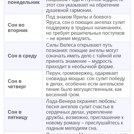
понедельник
этот сон указывает на обретение
душевной гармонии.
Под знаком Ярилы и боевого
Яруса, сон о поющих ангелах сулит
Сон во
поддержку в трудных начинаниях,
вторник
но требует решительных поступков
– не время медлить.
Силы Велеса открывают путь
познания: поющие ангелы могут
Сон в среду
означать иметь дело с тайной или
принять знамение – мудрость
приходит в необычной форме.
Перун, громовержец, одаривает
сновидца мощью: сон сулит победу
Сон в
в делах, особенно если ангельское
четверг
пение было могущественным, как
весенний гром.
Лада-Венера охраняет любовь:
песня ангелов сулит счастье в
Сон в
сердечных делах, укрепление
пятницу
дружбы, возможно, приглашение к
новому роману – прислушайтесь к
ладным мелодиям сна.