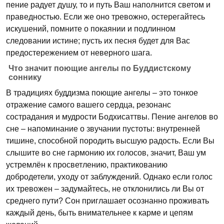
пение радует душу, то и путь Ваш наполнится светом и
праведностью. Если же оно тревожно, остерегайтесь
искушений, помните о покаянии и подлинном
следовании истине; пусть их песня будет для Вас
предостережением от неверного шага.
Что значит поющие ангелы по Буддистскому
соннику
В традициях буддизма поющие ангелы – это тонкое
отражение самого вашего сердца, резонанс
сострадания и мудрости Бодхисаттвы. Пение ангелов во
сне – напоминание о звучании пустоты: внутренней
тишине, способной породить высшую радость. Если Вы
слышите во сне гармонию их голосов, значит, Ваш ум
устремлён к просветлению, практикованию
добродетели, уходу от заблуждений. Однако если голос
их тревожен – задумайтесь, не отклонились ли Вы от
среднего пути? Сон приглашает осознанно проживать
каждый день, быть внимательнее к карме и цепям