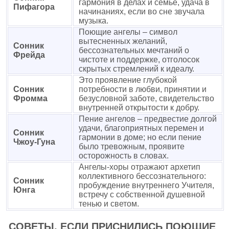
гармония в делах и семье, удача в
Пифагора
начинаниях, если во сне звучала
музыка.
Поющие ангелы – символ
вытесненных желаний,
Сонник
бессознательных мечтаний о
Фрейда
чистоте и поддержке, отголосок
скрытых стремлений к идеалу.
Это проявление глубокой
Сонник
потребности в любви, принятии и
Фромма
безусловной заботе, свидетельство
внутренней открытости к добру.
Пение ангелов – предвестие долгой
удачи, благоприятных перемен и
Сонник
гармонии в доме; но если пение
Чжоу-Гуна
было тревожным, проявите
осторожность в словах.
Ангелы-хоры отражают архетип
коллективного бессознательного:
Сонник
пробуждение внутреннего Учителя,
Юнга
встречу с собственной душевной
тенью и светом.
СОВЕТЫ, ЕСЛИ ПРИСНИЛИСЬ ПОЮЩИЕ