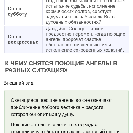
Под покровом Макоши сон означает
испытание судьбы, исполнение
Сон в
кармических долгов, советует
субботу
задуматься: не забыли ли Вы о
духовных обязанностях?
Даждьбог-Солнце – яркое
предвестие перемен, когда поющие
Сон в
ангелы пророчат счастье,
воскресенье
обновление жизненных сил и
исполнение сокровенных желаний.
К ЧЕМУ СНЯТСЯ ПОЮЩИЕ АНГЕЛЫ В
РАЗНЫХ СИТУАЦИЯХ
Внешний вид:
Светящиеся поющие ангелы во сне означают
приближение доброго вестника – радости,
которая обновит Вашу душу.
Поющие ангелы в золотистых одеждах
символизируют богатство души, духовный рост и