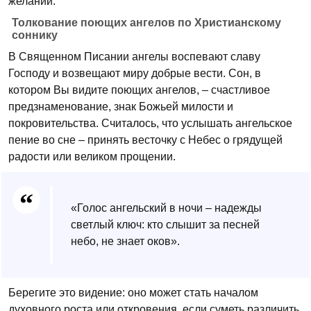
желаний.
Толкование поющих ангелов по Христианскому
соннику
В Священном Писании ангелы воспевают славу
Господу и возвещают миру добрые вести. Сон, в
котором Вы видите поющих ангелов, – счастливое
предзнаменование, знак Божьей милости и
покровительства. Считалось, что услышать ангельское
пение во сне – принять весточку с Небес о грядущей
радости или великом прощении.
«Голос ангельский в ночи – надежды
светлый ключ: кто слышит за песней
небо, не знает оков».
Берегите это видение: оно может стать началом
духовного роста или откровения, если суметь различить